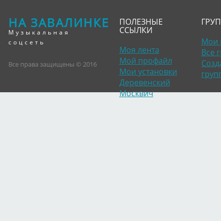
НА ЗАВАЛИНКЕ
ПОЛЕЗНЫЕ
ГРУ
ССЫЛКИ
Музыкальная
Мои 
соцсеть
Моя лента
Все 
Мой профайл
Созд
Все права защищены © 2016
Мои установки
груп
Деревенский
Москвич