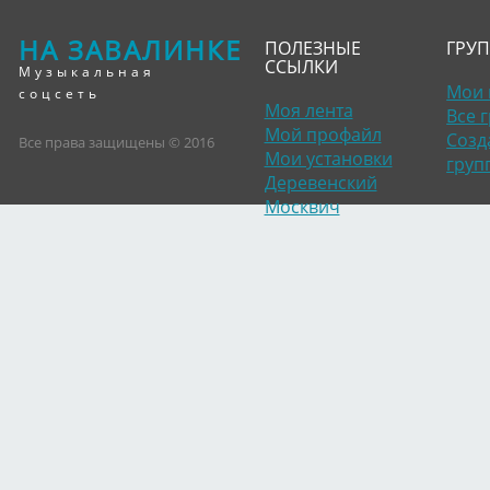
НА ЗАВАЛИНКЕ
ПОЛЕЗНЫЕ
ГРУ
ССЫЛКИ
Музыкальная
Мои 
соцсеть
Моя лента
Все 
Мой профайл
Созд
Все права защищены © 2016
Мои установки
груп
Деревенский
Москвич