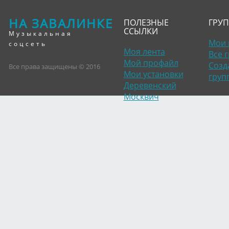
НА ЗАВАЛИНКЕ
ПОЛЕЗНЫЕ
ГРУ
ССЫЛКИ
Музыкальная
Мои 
соцсеть
Моя лента
Все 
Мой профайл
Созд
Все права защищены © 2016
Мои установки
груп
Деревенский
Москвич