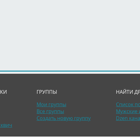
ЛКИ
ГРУППЫ
НАЙТИ Д
Мои группы
Список п
Все группы
Мужские 
Создать новую группу
Dzen кан
сквич