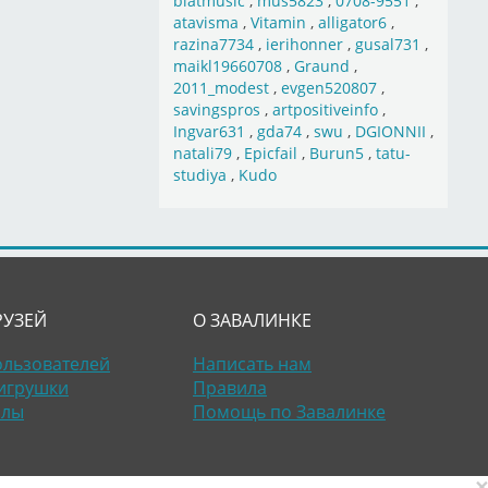
blatmusic
,
mus5823
,
0708-9551
,
atavisma
,
Vitamin
,
alligator6
,
razina7734
,
ierihonner
,
gusal731
,
maikl19660708
,
Graund
,
2011_modest
,
evgen520807
,
savingspros
,
artpositiveinfo
,
Ingvar631
,
gda74
,
swu
,
DGIONNII
,
natali79
,
Epicfail
,
Burun5
,
tatu-
studiya
,
Kudo
РУЗЕЙ
О ЗАВАЛИНКЕ
ользователей
Написать нам
игрушки
Правила
алы
Помощь по Завалинке
×