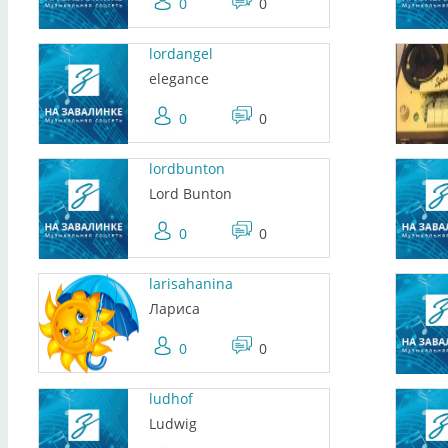
0
0
lordangel
elegance
0
0
lordbunton
Lord Bunton
0
0
larisahanina
Лариса
0
0
ludhof
Ludwig