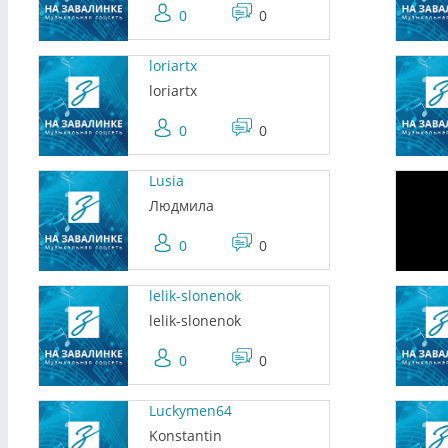
0
0
loriartx
loriartx
0
0
Lusia
Людмила
0
0
lelik-slonenok
lelik-slonenok
0
0
Luckymen64
Konstantin