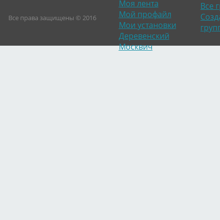
Моя лента
Все 
Мой профайл
Созд
Все права защищены © 2016
Мои установки
груп
Деревенский
Москвич