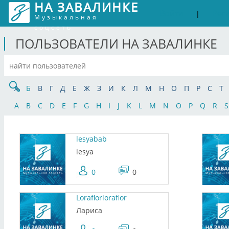
НА ЗАВАЛИНКЕ
Войти
Рег
|
Музыкальная
соцсеть
ПОЛЬЗОВАТЕЛИ НА ЗАВАЛИНКЕ
А
Б
В
Г
Д
Е
Ж
З
И
К
Л
М
Н
О
П
Р
С
Т
A
B
C
D
E
F
G
H
I
J
K
L
M
N
O
P
Q
R
S
lesyabab
lesya
0
0
Loraflorloraflor
Лариса