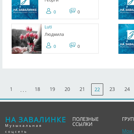
0
0
Luti
Людмила
0
0
1
18
19
20
21
23
24
22
. . .
НА ЗАВАЛИНКЕ
ПОЛЕЗНЫЕ
ГРУ
ССЫЛКИ
Музыкальная
Мои 
соцсеть