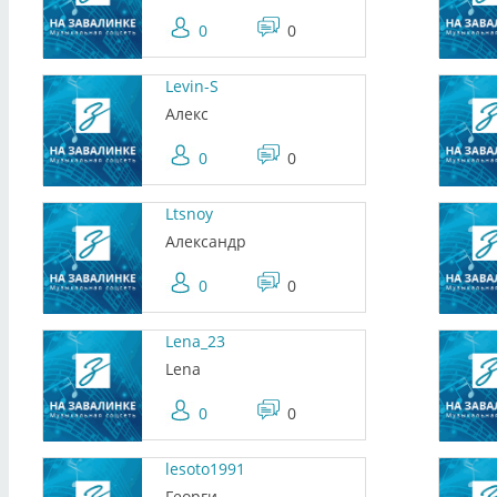
0
0
Levin-S
Алекс
0
0
Ltsnoy
Александр
0
0
Lena_23
Lena
0
0
lesoto1991
Георги