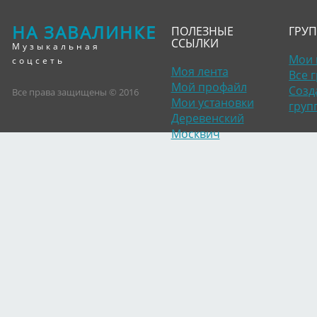
НА ЗАВАЛИНКЕ
ПОЛЕЗНЫЕ
ГРУ
ССЫЛКИ
Музыкальная
Мои 
соцсеть
Моя лента
Все 
Мой профайл
Созд
Все права защищены © 2016
Мои установки
груп
Деревенский
Москвич