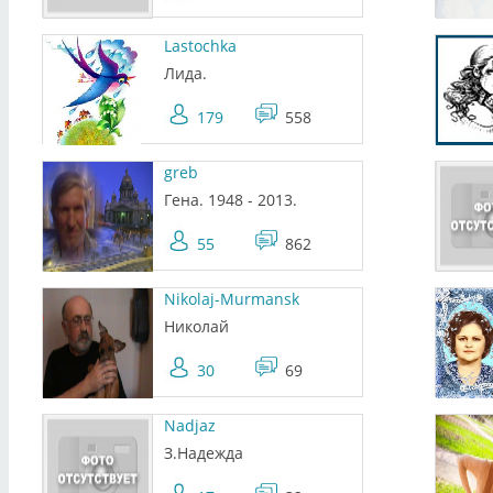
Lastochka
Лида.
179
558
greb
Гена. 1948 - 2013.
55
862
Nikolaj-Murmansk
Николай
30
69
Nadjaz
З.Надежда