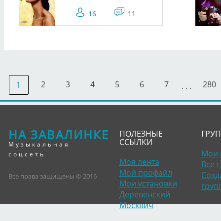
16
11
2
3
4
5
6
7
280
1
. . .
НА ЗАВАЛИНКЕ
ПОЛЕЗНЫЕ
ГРУ
ССЫЛКИ
Музыкальная
Мои 
соцсеть
Моя лента
Все 
Мой профайл
Созд
Все права защищены © 2016
Мои установки
груп
Деревенский
Москвич