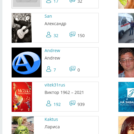
17
32
San
Александр
32
150
Andrew
Andrew
7
0
vitek31rus
Виктор 1962 – 2021
192
939
Kaktus
Лариса