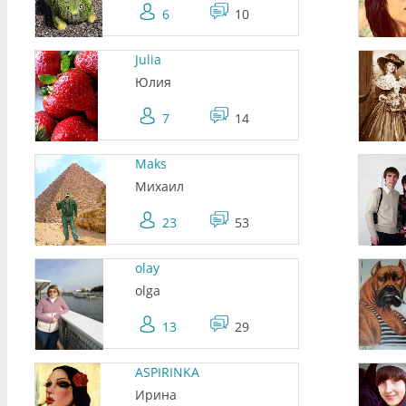
6
10
Julia
Юлия
7
14
Maks
Михаил
23
53
olay
olga
13
29
ASPIRINKA
Ирина