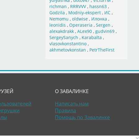
yulyashka
,
dotov47
,
VictorrM
,
richman
,
RRRVVV
,
hassn63
,
Godzila
,
Modniy-ekspert
,
ИС
,
Nemomu
,
oldwise
,
Илонка
,
leonidis
,
Operaseria
,
Sergen
,
alexakdrakk
,
ALex90
,
gudvin69
,
SergeySanych
,
Karabalta
,
vlasovkonstantino
,
akhmetovkonstan
,
PetrTheFirst
РУЗЕЙ
О ЗАВАЛИНКЕ
ользователей
Написать нам
игрушки
Правила
алы
Помощь по Завалинке
×