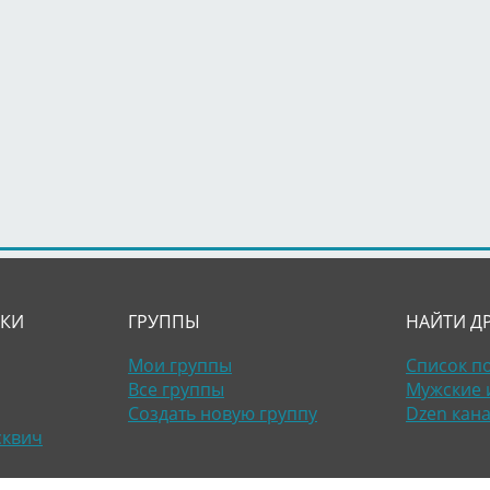
ЛКИ
ГРУППЫ
НАЙТИ Д
Мои группы
Список п
Все группы
Мужские 
Создать новую группу
Dzen кан
сквич