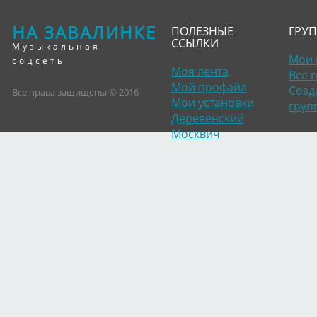
НА ЗАВАЛИНКЕ
ПОЛЕЗНЫЕ
ГРУ
ССЫЛКИ
Музыкальная
Мои 
соцсеть
Моя лента
Все 
Мой профайл
Созд
Все права защищены © 2016
Мои установки
груп
Деревенский
Москвич