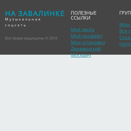
НА ЗАВАЛИНКЕ
ПОЛЕЗНЫЕ
ГРУ
ССЫЛКИ
Музыкальная
Мои 
соцсеть
Моя лента
Все 
Мой профайл
Созд
Все права защищены © 2016
Мои установки
груп
Деревенский
Москвич