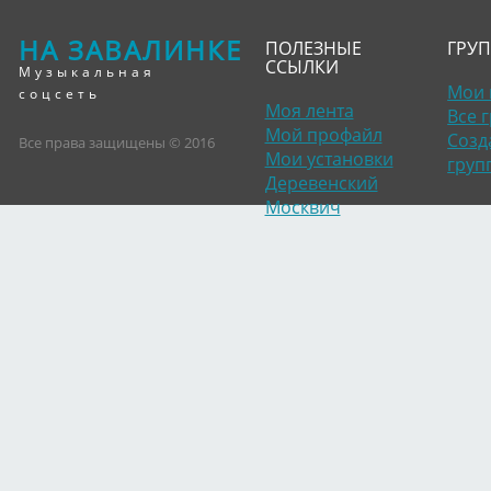
НА ЗАВАЛИНКЕ
ПОЛЕЗНЫЕ
ГРУ
ССЫЛКИ
Музыкальная
Мои 
соцсеть
Моя лента
Все 
Мой профайл
Созд
Все права защищены © 2016
Мои установки
груп
Деревенский
Москвич