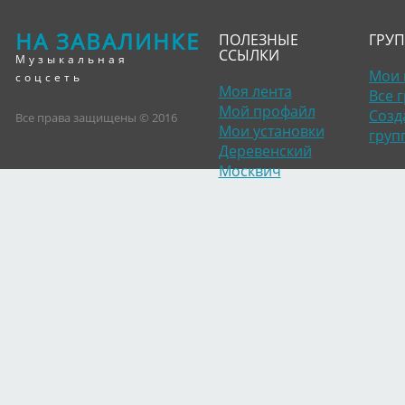
НА ЗАВАЛИНКЕ
ПОЛЕЗНЫЕ
ГРУ
ССЫЛКИ
Музыкальная
Мои 
соцсеть
Моя лента
Все 
Мой профайл
Созд
Все права защищены © 2016
Мои установки
груп
Деревенский
Москвич