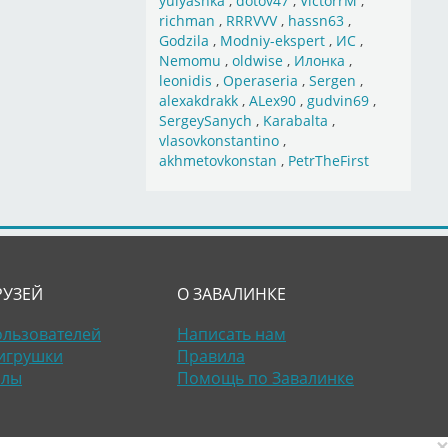
yulyashka
,
dotov47
,
VictorrM
,
richman
,
RRRVVV
,
hassn63
,
Godzila
,
Modniy-ekspert
,
ИС
,
Nemomu
,
oldwise
,
Илонка
,
leonidis
,
Operaseria
,
Sergen
,
alexakdrakk
,
ALex90
,
gudvin69
,
SergeySanych
,
Karabalta
,
vlasovkonstantino
,
akhmetovkonstan
,
PetrTheFirst
РУЗЕЙ
О ЗАВАЛИНКЕ
ользователей
Написать нам
игрушки
Правила
алы
Помощь по Завалинке
×