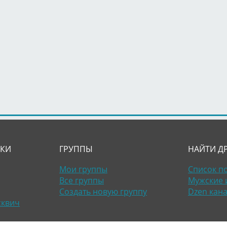
ЛКИ
ГРУППЫ
НАЙТИ Д
Мои группы
Список п
Все группы
Мужские 
Создать новую группу
Dzen кан
сквич