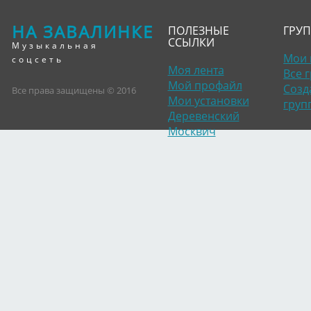
НА ЗАВАЛИНКЕ
ПОЛЕЗНЫЕ
ГРУ
ССЫЛКИ
Музыкальная
Мои 
соцсеть
Моя лента
Все 
Мой профайл
Созд
Все права защищены © 2016
Мои установки
груп
Деревенский
Москвич