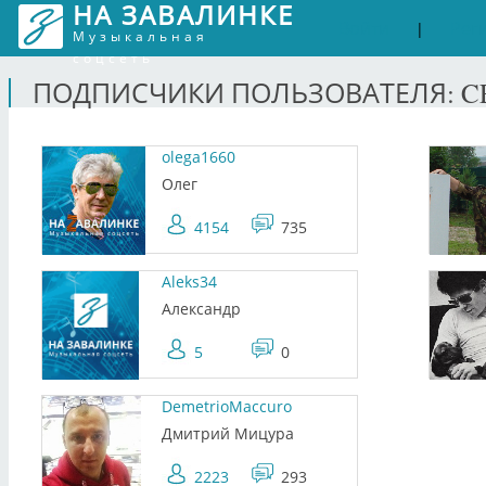
НА ЗАВАЛИНКЕ
Войти
Рег
|
Музыкальная
соцсеть
ПОДПИСЧИКИ ПОЛЬЗОВАТЕЛЯ: C
olega1660
Олег
4154
735
Aleks34
Александр
5
0
DemetrioMaccuro
Дмитрий Мицура
2223
293