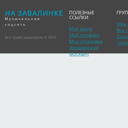
НА ЗАВАЛИНКЕ
ПОЛЕЗНЫЕ
ГРУ
ССЫЛКИ
Музыкальная
Мои 
соцсеть
Моя лента
Все 
Мой профайл
Созд
Все права защищены © 2016
Мои установки
груп
Деревенский
Москвич