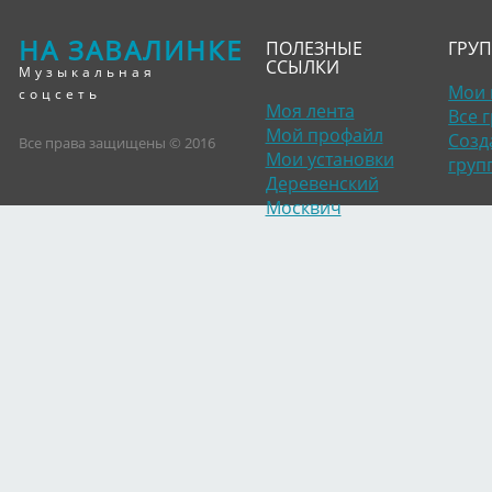
НА ЗАВАЛИНКЕ
ПОЛЕЗНЫЕ
ГРУ
ССЫЛКИ
Музыкальная
Мои 
соцсеть
Моя лента
Все 
Мой профайл
Созд
Все права защищены © 2016
Мои установки
груп
Деревенский
Москвич