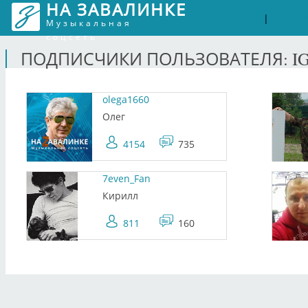
НА ЗАВАЛИНКЕ
Войти
Рег
|
Музыкальная
соцсеть
ПОДПИСЧИКИ ПОЛЬЗОВАТЕЛЯ: I
olega1660
Олег
4154
735
7even_Fan
Кирилл
811
160