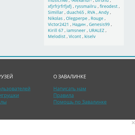
musich46
,
-Alexandr-
,
birond
,
xfjrfrjrfrfjxfj
,
ryssmailru
,
fireodest
,
Simillar
,
duach65
,
RVA
,
Andy
,
Nikolas
,
Olegperpe
,
Rouge
,
Victor2421
,
Надин
,
Genesis99
,
Kirill 67
,
iamsneer
,
URALEZ
,
Melodist
,
Vicont
,
kiselv
РУЗЕЙ
О ЗАВАЛИНКЕ
ользователей
Написать нам
игрушки
Правила
алы
Помощь по Завалинке
×