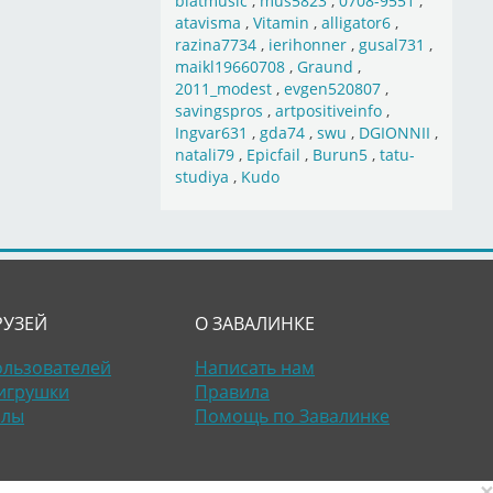
blatmusic
,
mus5823
,
0708-9551
,
atavisma
,
Vitamin
,
alligator6
,
razina7734
,
ierihonner
,
gusal731
,
maikl19660708
,
Graund
,
2011_modest
,
evgen520807
,
savingspros
,
artpositiveinfo
,
Ingvar631
,
gda74
,
swu
,
DGIONNII
,
natali79
,
Epicfail
,
Burun5
,
tatu-
studiya
,
Kudo
РУЗЕЙ
О ЗАВАЛИНКЕ
ользователей
Написать нам
игрушки
Правила
алы
Помощь по Завалинке
×