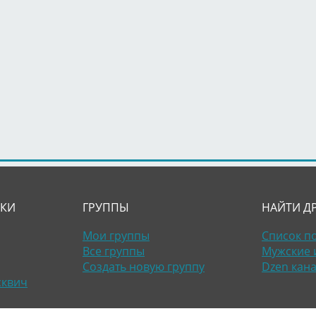
ЛКИ
ГРУППЫ
НАЙТИ Д
Мои группы
Список п
Все группы
Мужские 
Создать новую группу
Dzen кан
сквич