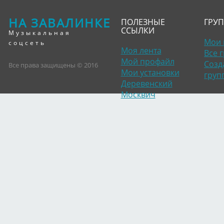
НА ЗАВАЛИНКЕ
ПОЛЕЗНЫЕ
ГРУ
ССЫЛКИ
Музыкальная
Мои 
соцсеть
Моя лента
Все 
Мой профайл
Созд
Все права защищены © 2016
Мои установки
груп
Деревенский
Москвич