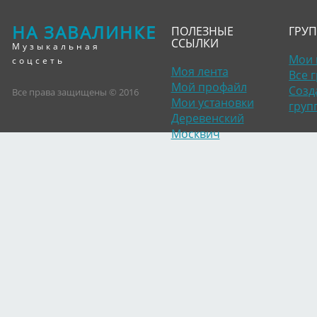
НА ЗАВАЛИНКЕ
ПОЛЕЗНЫЕ
ГРУ
ССЫЛКИ
Музыкальная
Мои 
соцсеть
Моя лента
Все 
Мой профайл
Созд
Все права защищены © 2016
Мои установки
груп
Деревенский
Москвич