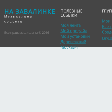
НА ЗАВАЛИНКЕ
ПОЛЕЗНЫЕ
ГРУ
ССЫЛКИ
Музыкальная
Мои 
соцсеть
Моя лента
Все 
Мой профайл
Созд
Все права защищены © 2016
Мои установки
груп
Деревенский
Москвич