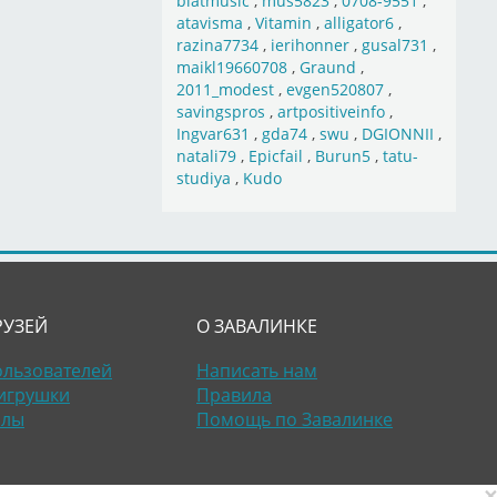
blatmusic
,
mus5823
,
0708-9551
,
atavisma
,
Vitamin
,
alligator6
,
razina7734
,
ierihonner
,
gusal731
,
maikl19660708
,
Graund
,
2011_modest
,
evgen520807
,
savingspros
,
artpositiveinfo
,
Ingvar631
,
gda74
,
swu
,
DGIONNII
,
natali79
,
Epicfail
,
Burun5
,
tatu-
studiya
,
Kudo
РУЗЕЙ
О ЗАВАЛИНКЕ
ользователей
Написать нам
игрушки
Правила
алы
Помощь по Завалинке
×