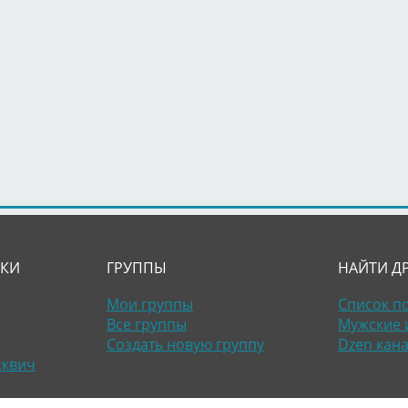
ЛКИ
ГРУППЫ
НАЙТИ Д
Мои группы
Список п
Все группы
Мужские 
Создать новую группу
Dzen кан
сквич