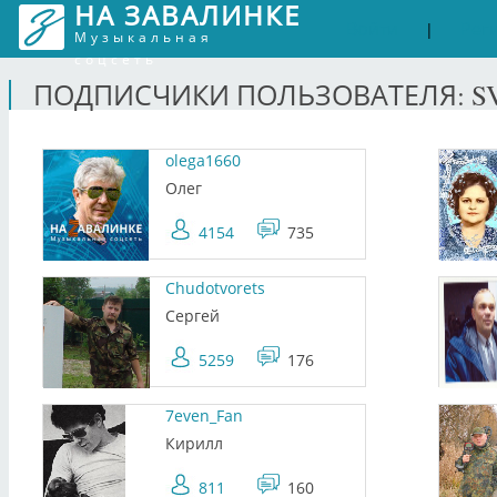
НА ЗАВАЛИНКЕ
Войти
Рег
|
Музыкальная
соцсеть
ПОДПИСЧИКИ ПОЛЬЗОВАТЕЛЯ: S
olega1660
Олег
4154
735
Chudotvorets
Сергей
5259
176
7even_Fan
Кирилл
811
160