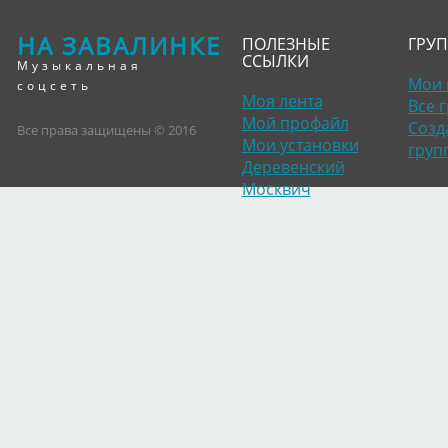
НА ЗАВАЛИНКЕ
ПОЛЕЗНЫЕ
ГРУ
ССЫЛКИ
Музыкальная
Мои 
соцсеть
Моя лента
Все 
Мой профайл
Созд
Все права защищены © 2016
Мои установки
груп
Деревенский
Москвич