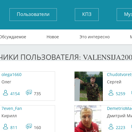
Пользователи
КПЗ
Му
Обсуждаемое
Новое
Это интересно
ИКИ ПОЛЬЗОВАТЕЛЯ: VALENSIJA200
olega1660
Chudotvoret
Олег
Сергей
4154
735
5259
7even_Fan
DemetrioMa
Кирилл
Дмитрий М
811
160
2223