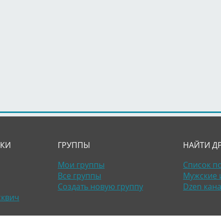
ЛКИ
ГРУППЫ
НАЙТИ Д
Мои группы
Список п
Все группы
Мужские 
Создать новую группу
Dzen кан
сквич