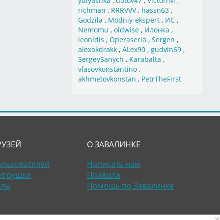
yulyashka
,
dotov47
,
VictorrM
,
richman
,
RRRVVV
,
hassn63
,
Godzila
,
Modniy-ekspert
,
ИС
,
Nemomu
,
oldwise
,
Илонка
,
leonidis
,
Operaseria
,
Sergen
,
alexakdrakk
,
ALex90
,
gudvin69
,
SergeySanych
,
Karabalta
,
vlasovkonstantino
,
akhmetovkonstan
,
PetrTheFirst
РУЗЕЙ
О ЗАВАЛИНКЕ
ользователей
Написать нам
игрушки
Правила
алы
Помощь по Завалинке
×