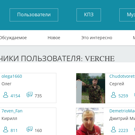
Пользователи
КПЗ
Му
Обсуждаемое
Новое
Это интересно
ИКИ ПОЛЬЗОВАТЕЛЯ: VERCHE
olega1660
Chudotvoret
Олег
Сергей
4154
735
5259
7even_Fan
DemetrioMa
Кирилл
Дмитрий М
811
160
2223