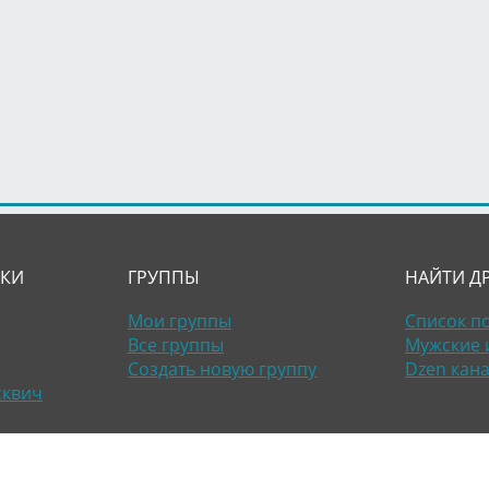
ЛКИ
ГРУППЫ
НАЙТИ Д
Мои группы
Список п
Все группы
Мужские 
Создать новую группу
Dzen кан
сквич