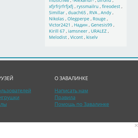
musich46
,
-Alexandr-
,
birond
,
xfjrfrjrfrfjxfj
,
ryssmailru
,
fireodest
,
Simillar
,
duach65
,
RVA
,
Andy
,
Nikolas
,
Olegperpe
,
Rouge
,
Victor2421
,
Надин
,
Genesis99
,
Kirill 67
,
iamsneer
,
URALEZ
,
Melodist
,
Vicont
,
kiselv
РУЗЕЙ
О ЗАВАЛИНКЕ
ользователей
Написать нам
игрушки
Правила
алы
Помощь по Завалинке
×