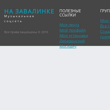
НА ЗАВАЛИНКЕ
ПОЛЕЗНЫЕ
ГРУ
ССЫЛКИ
Музыкальная
Мои 
соцсеть
Моя лента
Все 
Мой профайл
Созд
Все права защищены © 2016
Мои установки
груп
Деревенский
Москвич