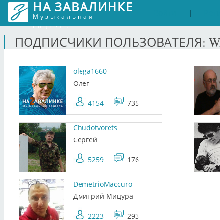
НА ЗАВАЛИНКЕ
Войти
Рег
|
Музыкальная
соцсеть
ПОДПИСЧИКИ ПОЛЬЗОВАТЕЛЯ: W
olega1660
Олег
4154
735
Chudotvorets
Сергей
5259
176
DemetrioMaccuro
Дмитрий Мицура
2223
293