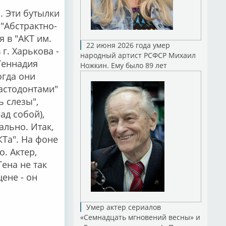
. Эти бутылки
"Абстрактно-
 в "АКТ им.
22 июня 2026 года умер
г. Харькова -
народный артист РСФСР Михаил
Геннадия
Ножкин. Ему было 89 лет
огда они
мастодонтами"
ь слезы",
ад собой),
ально. Итак,
КТа". На фоне
. Актер,
ена не так
цене - он
Умер актер сериалов
«Семнадцать мгновений весны» и