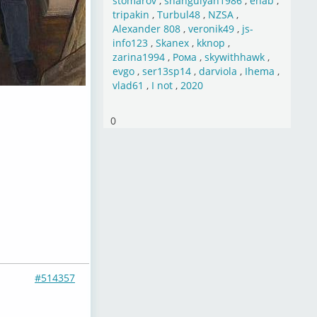
stomarov
,
shahgulyan1986
,
ehab
,
tripakin
,
Turbul48
,
NZSA
,
Alexander 808
,
veronik49
,
js-
info123
,
Skanex
,
kknop
,
zarina1994
,
Рома
,
skywithhawk
,
evgo
,
ser13sp14
,
darviola
,
Ihema
,
vlad61
,
I not
,
2020
0
#514357