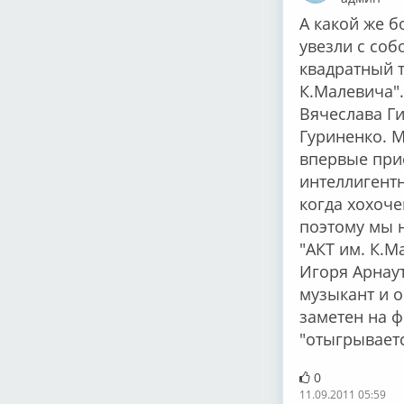
А какой же б
увезли с со
квадратный т
К.Малевича".
Вячеслава Г
Гуриненко. М
впервые прие
интеллигентн
когда хохоче
поэтому мы н
"АКТ им. К.М
Игоря Арнаут
музыкант и о
заметен на ф
"отыгрываетс
0
11.09.2011 05:59