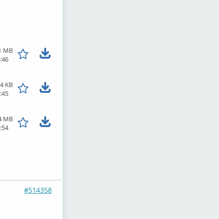
1 MB
:46
4 KB
:45
4 MB
:54
#514358