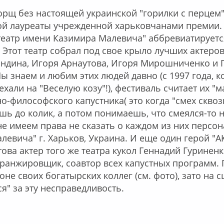
орщ без настоящей украинской "горилки с перцем"
бой лауреаты учрежденной харьковчанами премии. 
еатр имени Казимира Малевича" аббревиатируется
 Этот театр собрал под свое крыло лучших актеров 
индина, Игоря Арнаутова, Игоря Мирошниченко и 
ы знаем и любим этих людей давно (с 1997 года, к
хали на "Веселую козу"!), фестиваль считает их "
о-философского капустника( это когда "смех сквоз
шь до колик, а потом понимаешь, что смеялся-то н
е имеем права не сказать о каждом из них персон
алевича" г. Харьков, Украина. И еще один герой "А
ова актер того же театра кукол Геннадий Гуриненко
ранжировщик, соавтор всех капустных программ. Г
оне своих богатырских коллег (см. фото), зато на с
я" за эту несправедливость.