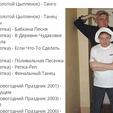
Золотой Цыпленок) - Танго
Золотой Цыпленок) - Танец
ы
Репка) - Бабкина Песня
Репка) - В Деревне Чудаковке
ела
епка) - Если Что-То Сделать
Репка) - Поливальная Песенка
епка) - Репка-Реп
Репка) - Финальный Танец
Новогодний Праздник 2001) -
дущем
Новогодний Праздник 2003) -
О
Новогодний Праздник 2006) -