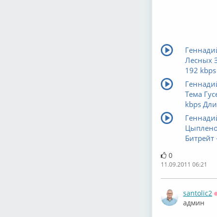
Геннадий
Лесных З
192 kbps
Геннадий
Тема Гус
kbps Длин
Геннадий
Цыпленок
Битрейт 
0
11.09.2011 06:21
santolic2
админ