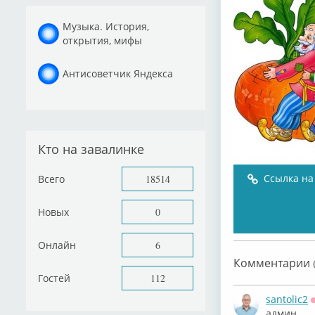
Музыка. История,
открытия, мифы
Антисоветчик Яндекса
Кто на завалинке
Ссылка на
Всего
18514
Новых
0
Онлайн
6
Комментарии (
Гостей
112
santolic2
админ