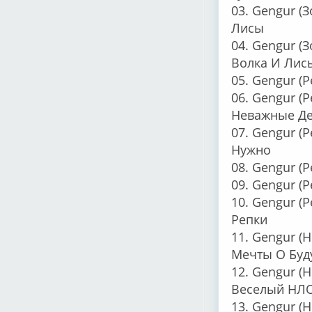
03. Gengur (
Лисы
04. Gengur (
Волка И Лис
05. Gengur (
06. Gengur (
Неважные Д
07. Gengur (Р
Нужно
08. Gengur (
09. Gengur (Р
10. Gengur (
Репки
11. Gengur (
Мечты О Бу
12. Gengur (
Веселый НЛ
13. Gengur (