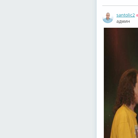
santolic2
админ