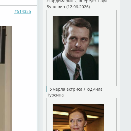
«Гардемарины, вперед!» Паул
Буткевич (12.06.2026)
#514355
Умерла актриса Людмила
Чурсина