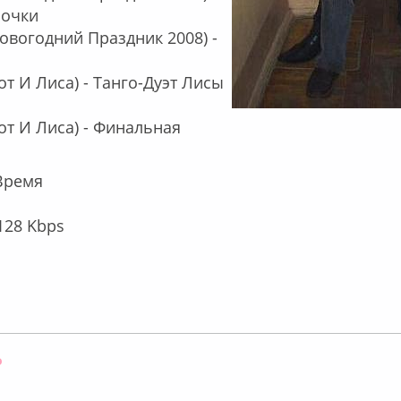
рочки
Новогодний Праздник 2008) -
Кот И Лиса) - Танго-Дуэт Лисы
Кот И Лиса) - Финальная
 Время
128 Kbps
Оффлайн