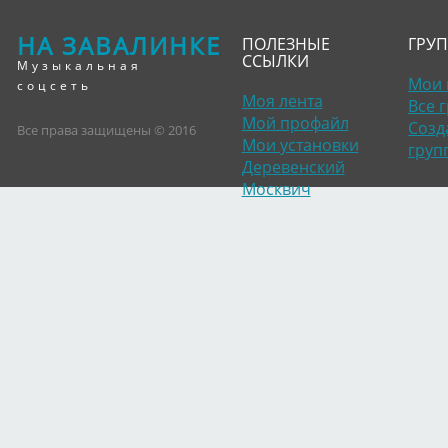
НА ЗАВАЛИНКЕ
ПОЛЕЗНЫЕ
ГРУ
ССЫЛКИ
Музыкальная
Мои 
соцсеть
Моя лента
Все 
Мой профайл
Созд
Все права защищены © 2016
Мои установки
груп
Деревенский
Москвич