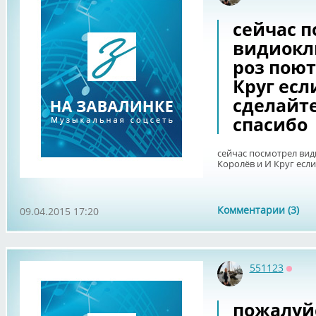
сейчас п
видиокли
роз поют
Круг есл
сделайт
спасибо
сейчас посмотрел вид
Королёв и И Круг если
Комментарии (3)
09.04.2015 17:20
551123
Оффл
пожалуй