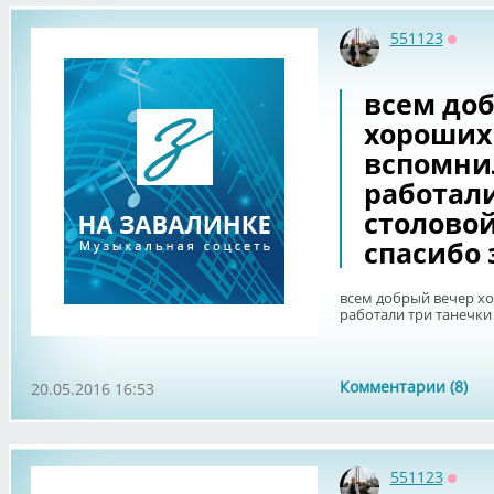
551123
Оффл
всем до
хороших
вспомни
работали
столовой
спасибо 
всем добрый вечер х
работали три танечки
Комментарии (8)
20.05.2016 16:53
551123
Оффл