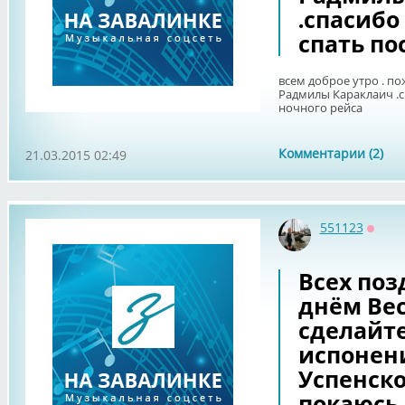
.спасибо
спать по
всем доброе утро . п
Радмилы Караклаич .с
ночного рейса
Комментарии (2)
21.03.2015 02:49
551123
Оффл
Всех по
днём Ве
сделайте
испонен
Успенской 
покаюсь