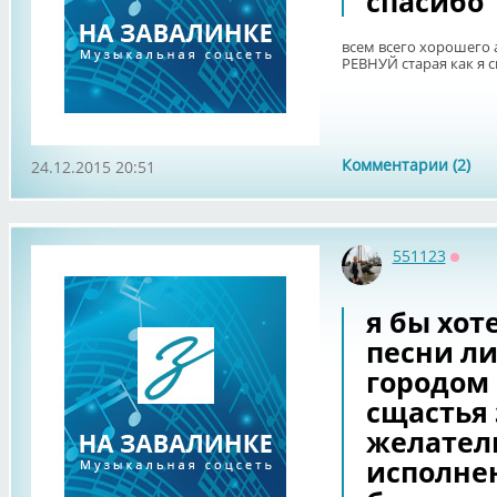
спасибо
всем всего хорошего 
РЕВНУЙ старая как я 
Комментарии (2)
24.12.2015 20:51
551123
Оффл
я бы хот
песни ли
городом 
сщастья
желател
исполнен