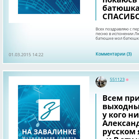
батюшка
СПАСИБ
Всех поздравляю с пе
песню в испонении Любо
батюшке мол батюшк
Комментарии (3)
01.03.2015 14:22
551123
Оффл
Всем пр
выходны
у кого н
Алексан
русском 