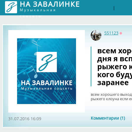
НА ЗАВАЛИНКЕ
Войти
Рег
|
Музыкальная
соцсеть
551123
Оффл
всем хо
дня я вс
рыжего к
кого буд
заранее
всем хорошего выход
рыжего клоуна если ес
Комментарии (1)
31.07.2016 16:09