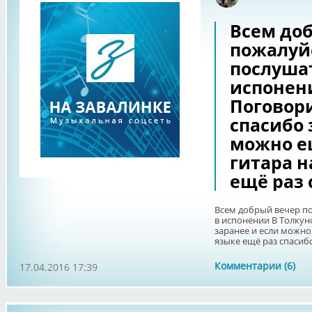
Всем до
пожалуйс
послуша
испонен
Поговор
спасибо 
можно е
гитара н
ещё раз 
Всем добрый вечер по
в испонении В Толку
заранее и если можно
языке ещё раз спасиб
Комментарии (6)
17.04.2016 17:39