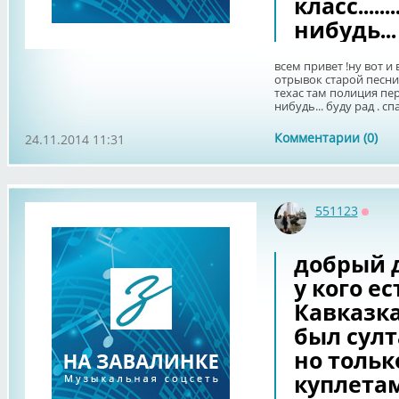
класс.....
нибудь...
всем привет !ну вот 
отрывок старой песни
техас там полиция первы
нибудь... буду рад . с
Комментарии (0)
24.11.2014 11:31
551123
Оффл
добрый д
у кого ес
Кавказка
был султа
но тольк
куплета