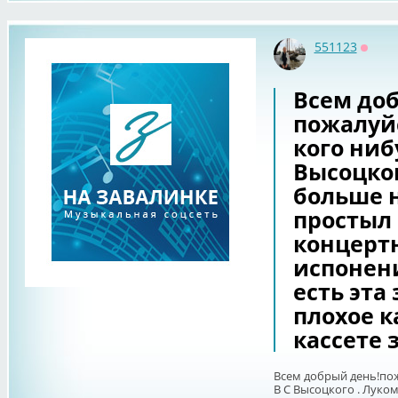
551123
Оффл
Всем до
пожалуйс
кого ниб
Высоцког
больше н
простыл и
концертн
испонени
есть эта
плохое к
кассете з
Всем добрый день!пож
В С Высоцкого . Луко