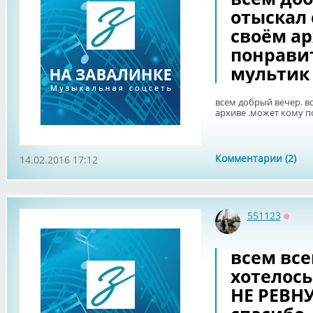
отыскал 
своём ар
понрави
мультик
всем добрый вечер. во
архиве .может кому п
Комментарии (2)
14.02.2016 17:12
551123
Оффл
всем все
хотелось
НЕ РЕВНУ