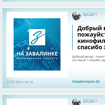
551123
Оффл
Добрый в
пожауйст
кинофиль
спасибо 
Добрый вечер . помог
эта песня ? спасибо з
Комментарии (6)
17.07.2015 16:14
551123
Оффл