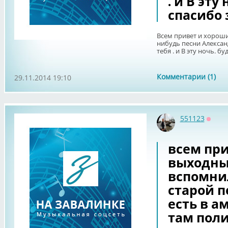
. и В эту 
спасибо 
Всем привет и хороши
нибудь песни Алексан
тебя . и В эту ночь. бу
Комментарии (1)
29.11.2014 19:10
551123
Оффл
всем при
выходны
вспомни
старой п
есть в а
там пол