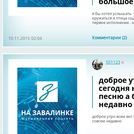
большое
я бы хотел услышать 
кружаться и птица сщ
первое исполнение . 
Комментарии (2)
10.11.2015 02:04
551123
Оффл
доброе у
сегодня
песню а 
недавно
доброе утро всем вот
совсем недавно