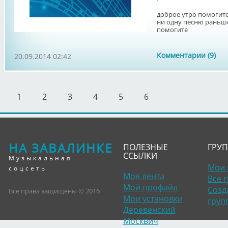
доброе утро помогите
ни одну песню раньше
помогите
Комментарии (9)
20.09.2014 02:42
1
2
3
4
5
6
НА ЗАВАЛИНКЕ
ПОЛЕЗНЫЕ
ГРУ
ССЫЛКИ
Музыкальная
Мои 
соцсеть
Моя лента
Все 
Мой профайл
Созд
Все права защищены © 2016
Мои установки
груп
Деревенский
Москвич