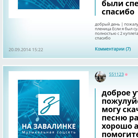
были спе
спасибо
добрый день | пожалуй
пленица Если я был су
полностью с 2 куплет
спасибо
Комментарии (7)
20.09.2014 15:22
551123
Оффл
доброе у
пожулуйс
могу ска
песню р
хорошо а
помогит