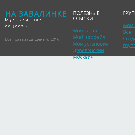
НА ЗАВАЛИНКЕ
ПОЛЕЗНЫЕ
ГРУ
ССЫЛКИ
Музыкальная
Мои 
соцсеть
Моя лента
Все 
Мой профайл
Созд
Все права защищены © 2016
Мои установки
груп
Деревенский
Москвич