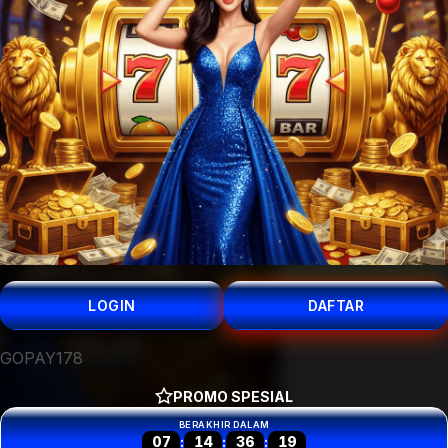
Regula
Regu
Inc
Si
Use, 
Inc
Ag
prod
Inc
Si
The t
Si
buyer
Ga
View
license
details
LOGIN
DAFTAR
PROMO SPESIAL
BERAKHIR DALAM
07
:
14
:
36
:
16