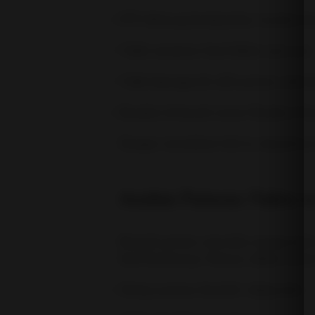
RTP dihitung berdasarkan simulasi be
Tidak menjamin hasil dalam satu sesi
Tidak dipengaruhi oleh pemain indivi
Berjalan di bawah sistem Random N
Dengan memahami hal ini, ekspektasi d
Analisis Putaran: Fakta vs
Banyak pemain mencoba menganalisis
hasil berikutnya. Namun, dalam sist
Setiap putaran bersifat independen