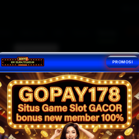
Situs Te
nline
About me
Info
Forum
Gaming
Situs
ne
Game
Online
PROMOSI
Resmi
at Membaca Persentase RTP Dan Analisis Putaran Agar Saldo Tetap Aman
aca Persentase RTP Dan Analisi
BSITE RESMI
Comments
Support
410
4,594