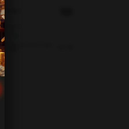
88
$
r License
88
lar License
$
SELECTED
luded:
tus Terpercaya
by you or one client, in a single end
luded:
en Resmi
uct which end users
luded:
are not
charged for.
tus Resmi
otal price includes the item price and a
tus Terpercaya Resmi & Agen
80
8
$
$
 fee.
me Online