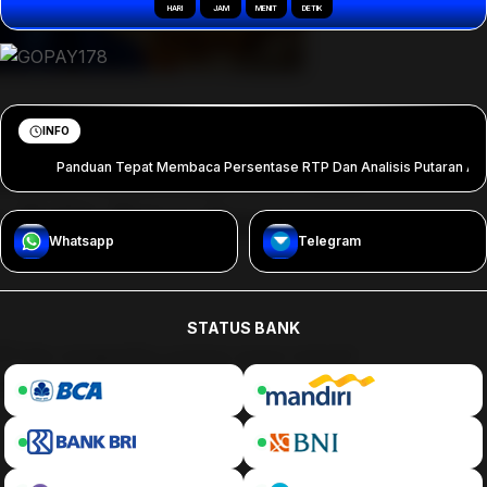
HARI
JAM
MENIT
DETIK
INFO
 Dan Analisis Putaran Agar Saldo Tetap Aman
aca Persentase RTP dan
ar Saldo Tetap Aman
Whatsapp
Telegram
STATUS BANK
TP dan menganalisis putaran secara rasional
an manajemen risiko yang disiplin.