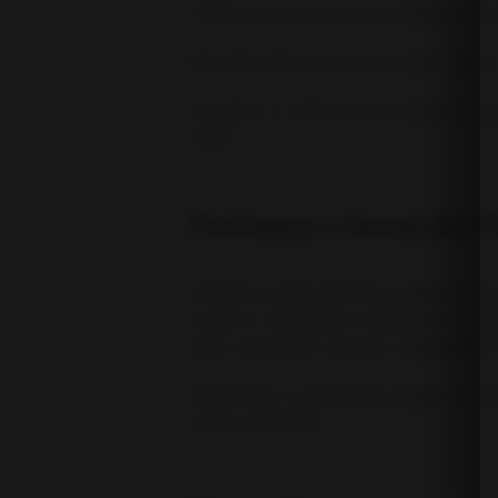
Tidak mengejar kerugian dengan men
Menghentikan permainan saat target 
Langkah ini tidak menjamin keuntun
besar.
Pentingnya Literasi dan 
Stabilitas saldo lebih banyak dipengar
tertentu. Memahami bahwa sistem ber
akan membantu pemain menghindari k
Pendekatan rasional dan disiplin men
tetap terkendali.