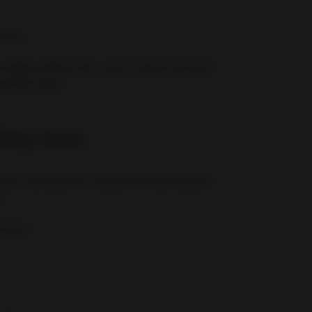
tikan
pada evaluasi diri, seperti durasi bermain
diksi hasil.
 Tetap Aman
istem, pendekatan yang lebih bijak adalah
:
rmain