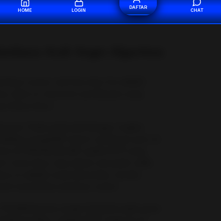
r. Berikut adalah cara kerja sistem terbaik ini
DAFTAR
HOME
LOGIN
CHAT
Anda.
Membaca Arah Angin Algoritma
erbarui secara
real-time
atau
live
adalah
un, data ini menuntut pembacaan yang
g terburu-buru.
strem):
Pada judul-judul dengan tingkat
ledakan pengaliâ€”seperti sambaran petir di
ens di
Wild Bandito
â€”
update
RTP yang
arti mesin baru saja selesai menyedot saldo
a ini adalah sinyal akumulasi; mereka
ntuk menantikan jatuhnya
scatter
.
Pendekatannya sangat berbeda pada
game
Mahjong Ways
.
Update
RTP tinggi di sini