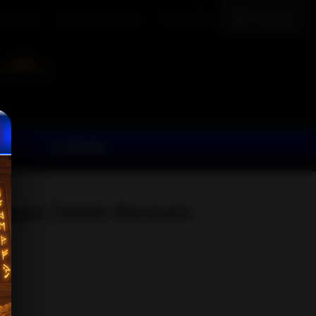
rpercaya
Situs Game Online
LOGIN
DAFTAR
LOGIN
ngan Taktik Bermain