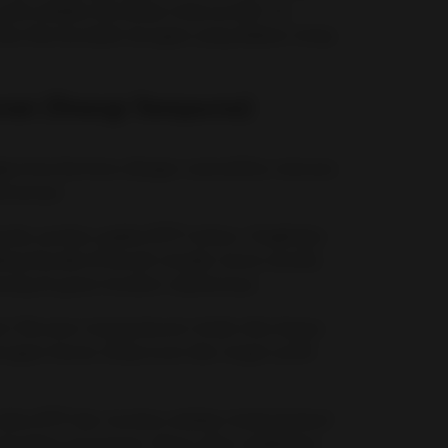
ola eskalasi bertahap (
step-up bet
). Ini
ba-tiba berubah, kerugian yang dialami tetap
rasi (Sinergi Sempurna)
lgoritma bertemu dengan rasionalitas manusia.
orasinya:
lai, periksa
update
RTP terbaru. Singkirkan
ang berada di bawah standar (zona merah),
enang di
game
tersebut sebelumnya.
r
):
Bermain tenang berarti Anda tahu kapan
rugian harian (
Stop-Loss
) dan target profit
 data RTP dan taruhan eskalasi Anda berhasil
a hentikan permainan. Mesin akan melakukan