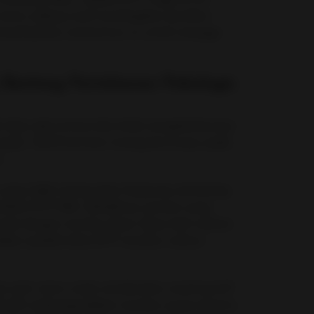
 mesin sedang royal membagikan pecahan
emanfaatkan momentum ini untuk menjaga
: Benteng Pertahanan Psikologis
 akan ada artinya jika Anda mengeksekusinya
eedy
). Taktik bermain tenang bertumpu pada
.
yang tidak tenang akan langsung memasang
elihat RTP 98%. Sebaliknya, pemain yang
ulai dengan taruhan dasar (
base bet
) selama
dasi apakah data RTP tersebut sinkron
i saat mesin mulai memberikan sinyal positif
-alih melipatgandakan taruhan secara drastis,