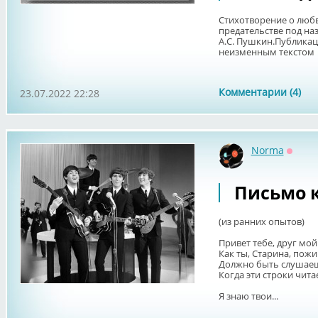
Стихотворение о любв
предательстве под на
А.С. Пушкин.Публикаци
неизменным текстом д
Комментарии (4)
23.07.2022 22:28
Norma
Оффл
Письмо к
(из ранних опытов)
Привет тебе, друг мой
Как ты, Старина, пож
Должно быть слушае
Когда эти строки чита
Я знаю твои...