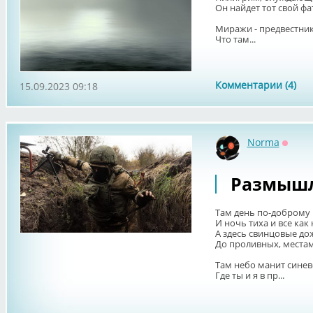
Он найдет тот свой фа
Миражи - предвестник
Что там...
Комментарии (4)
15.09.2023 09:18
Norma
Оффл
Размышл
Там день по-доброму 
И ночь тиха и все как 
А здесь свинцовые до
До проливных, местам
Там небо манит синев
Где ты и я в пр...