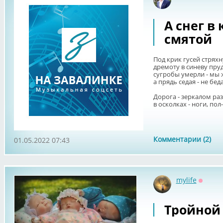
Оффлай
А снег в 
смятой
Под крик гусей стрях
дремоту в синеву пруд
сугробы умерли - мы 
а прядь седая - не беда
Дорога - зеркалом ра
в осколках - ноги, пол-
Комментарии (2)
01.05.2022 07:43
mylife
Оффла
Тройной