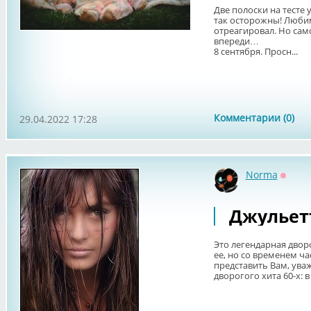
Две полоски на тесте
так осторожны! Любим
отреагировал. Но са
впереди…
8 сентября. Просн...
Комментарии (0)
29.04.2022 17:28
Norma
Оффл
Джульет
Это легендарная дворо
ее, но со временем ча
представить Вам, ува
дворогого хита 60-х: в