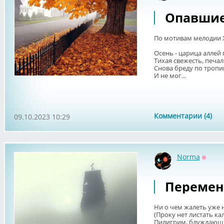
Опавшие
По мотивам мелодии 
Осень - царица аллей
Тихая свежесть, печал
Снова бреду по троп
И не мог...
Комментарии (4)
09.10.2023 10:29
Norma
Оффл
Переме
Ни о чем жалеть уже н
(Проку нет листать ка
Пилигрим, блуждающи