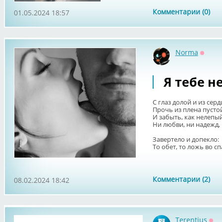
Комментарии (0)
01.05.2024 18:57
Norma
Оффл
Я тебе н
С глаз долой и из серд
Прочь из плена пуст
И забыть, как нелепый
Ни любви, ни надежд, 
Завертело и допекло:
То обет, то ложь во спа
Комментарии (2)
08.02.2024 18:42
Terentius