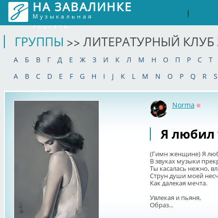
НА ЗАВАЛИНКЕ
Войти
Рег
|
Музыкальная
соцсеть
ГРУППЫ
>> ЛИТЕРАТУРНЫЙ КЛУБ
А
Б
В
Г
Д
Е
Ж
З
И
К
Л
М
Н
О
П
Р
С
Т
A
B
C
D
E
F
G
H
I
J
K
L
M
N
O
P
Q
R
S
Norma
Оффл
Я любил 
(Гимн женщине) Я люб
В звуках музыки прек
Ты касалась нежно, в
Струн души моей несч
Как далекая мечта.
Увлекая и пьяня,
Образ...