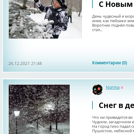
С Новым
День чудесный и моро
инее, как пейзажи з
Воротник поднял повы
стал...
Комментарии (0)
26.12.2021 21:48
Norma
Оффл
Снег в д
Что ни привидится во 
Чудном, загадочном и
На город тихо падал с
Пушистою, небесной 