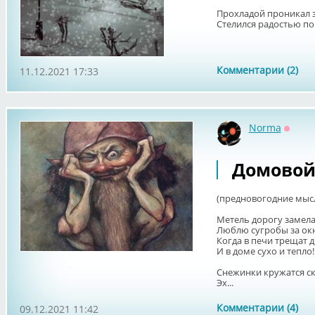
Прохладой проникал з
Стелился радостью пов
Комментарии (2)
11.12.2021 17:33
Norma
Оффл
Домово
(предновогодние мысл
Метель дорогу замела
Люблю сугробы за ок
Когда в печи трещат 
И в доме сухо и тепло!
Снежинки кружатся ск
Эх...
Комментарии (4)
09.12.2021 11:42