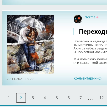
Norma
Оффл
Переход
Все звоню, а надежда т
Ты молчишь - зови, не
А с утра небеса рыдаю
О несчастной моей лю
Мы, возможно, пойме
(Я и дождь - мой слезли
Комментарии (0)
29.11.2021 13:29
1
3
4
5
6
7
12
2
. . .