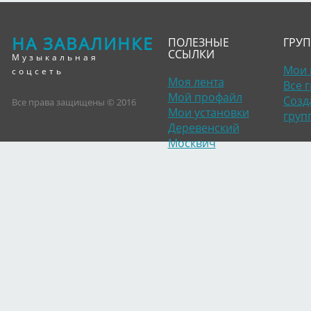
НА ЗАВАЛИНКЕ
ПОЛЕЗНЫЕ
ГРУ
ССЫЛКИ
Музыкальная
Мои 
соцсеть
Моя лента
Все 
Мой профайл
Созд
Все права защищены © 2016
Мои установки
груп
Деревенский
Москвич