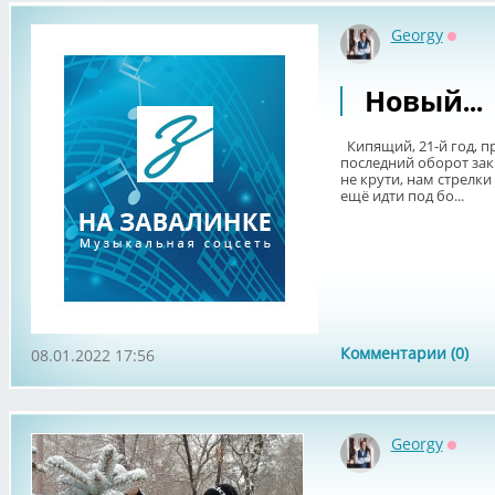
Georgy
Оффл
Новый...
Кипящий, 21-й год, пр
последний оборот закр
не крути, нам стрелк
ещё идти под бо...
Комментарии (0)
08.01.2022 17:56
Georgy
Оффл