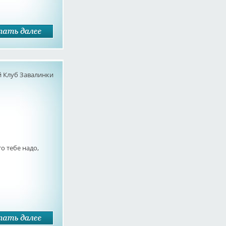
 Клуб Завалинки
о тебе надо,