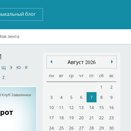
зыкальный блог
Моя лента
И
Август 2026
Щ
Э
Ю
Я
пн
вт
ср
чт
пт
сб
вс
Z
1
2
 Клуб Завалинки
3
4
5
6
7
8
9
10
11
12
13
14
15
16
рот
17
18
19
20
21
22
23
24
25
26
27
28
29
30