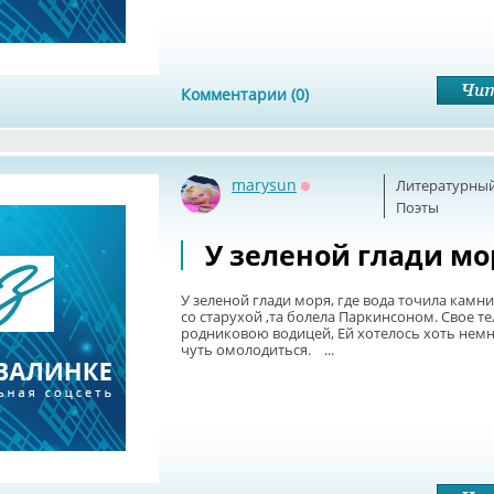
Комментарии (0)
marysun
Литературный
Оффлайн
Поэты
У зеленой глади мо
У зеленой глади моря, где вода точила кам
со старухой ,та болела Паркинсоном. Свое т
родниковою водицей, Ей хотелось хоть немн
чуть омолодиться. ...