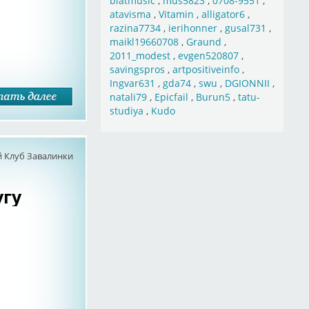
blatmusic
,
mus5823
,
0708-9551
,
atavisma
,
Vitamin
,
alligator6
,
razina7734
,
ierihonner
,
gusal731
,
maikl19660708
,
Graund
,
2011_modest
,
evgen520807
,
savingspros
,
artpositiveinfo
,
Ingvar631
,
gda74
,
swu
,
DGIONNII
,
natali79
,
Epicfail
,
Burun5
,
tatu-
studiya
,
Kudo
 Клуб Завалинки
угу