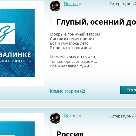
Norma
Литературный
Оффлайн
Глупый, осенний д
Мокрый, гонимый ветром
Листик к стеклу приник,
Вот и умчалось лето
В прошлые наши дни.
Мелкий, кому он нужен,
Только бросает в дрожь,
Вот и наплакал лужи...
Комментарии (2)
Norma
Литературный
Оффлайн
Россия