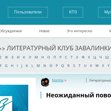
Пользователи
КПЗ
Му
Обсуждаемое
Новое
Это интересно
>> ЛИТЕРАТУРНЫЙ КЛУБ ЗАВАЛИНК
Е
Ж
З
И
К
Л
М
Н
О
П
Р
С
Т
У
Ф
Х
Ц
Ч
Ш
F
G
H
I
J
K
L
M
N
O
P
Q
R
S
T
U
V
W
X
Y
Norma
Литературный
Оффлайн
Неожиданный пово