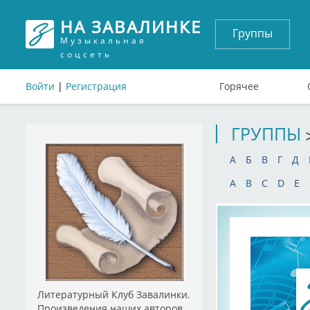
НА ЗАВАЛИНКЕ
Группы
Музыкальная
соцсеть
Войти
|
Регистрация
Горячее
ГРУППЫ
А
Б
В
Г
Д
A
B
C
D
E
Литературный Клуб Завалинки.
Произведения наших авторов.