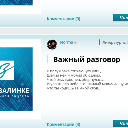
Комментарии (0)
Norma
Литературный
Оффлайн
Важный разговор
В полумраке стихающих улиц
Шел за ней и молил об одном,
Чтоб она, наконец, обернулась…
И услышало небо его! -Милый мальчик, ну чт
Что ты ходишь за мной слов...
Комментарии (4)