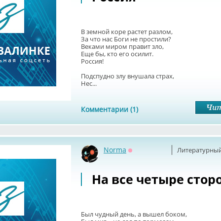
В земной коре растет разлом,
За что нас Боги не простили?
Веками миром правит зло,
Еще бы, кто его осилит.
Россия!
Подспудно злу внушала страх,
Нес...
Комментарии (1)
Norma
Литературный
Оффлайн
На все четыре стор
Был чудный день, а вышел боком,