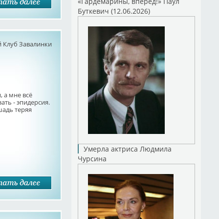
«Гардемарины, вперед!» Паул
Буткевич (12.06.2026)
 Клуб Завалинки
 а мне всё
ать - эпидерсия.
шадь теряя
Умерла актриса Людмила
Чурсина