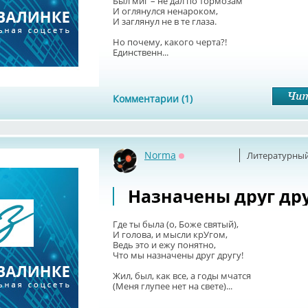
Был миг – не дал по тормозам
И оглянулся ненароком,
И заглянул не в те глаза.
Но почему, какого черта?!
Единственн...
Комментарии (1)
Norma
Литературный
Оффлайн
Назначены друг др
Где ты была (о, Боже святый),
И голова, и мысли крУгом,
Ведь это и ежу понятно,
Что мы назначены друг другу!
Жил, был, как все, а годы мчатся
(Меня глупее нет на свете)...