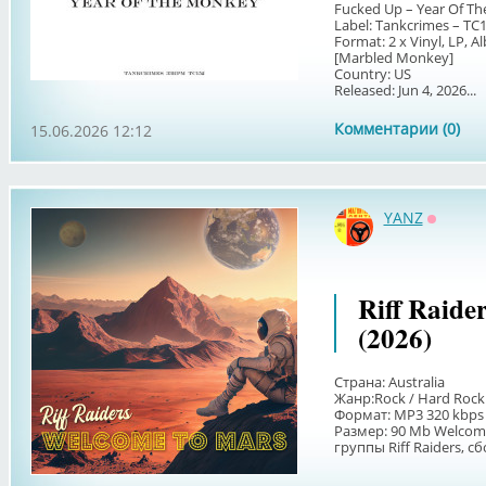
Fucked Up – Year Of T
Label: Tankcrimes – TC
Format: 2 x Vinyl, LP, 
[Marbled Monkey]
Country: US
Released: Jun 4, 2026...
Комментарии (0)
15.06.2026 12:12
YANZ
Оффла
Riff Raide
(2026)
Страна: Australia
Жанр:Rock / Hard Rock
Формат: MP3 320 kbps
Размер: 90 Мb Welcom
группы Riff Raiders, с