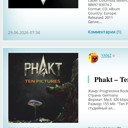
Label: Columbia SevenO
88697 83074 2
Format: CD, Album
Country: Europe
Released: 2011
Genre:...
Комментарии (1)
29.06.2026 07:34
YANZ
Оффла
Phakt – Te
Жанр: Progressive Rock 
Страна: Germany
Формат: Mp3, 320 kbp
Размер: 155 Mb "Ten 
студийный ал...