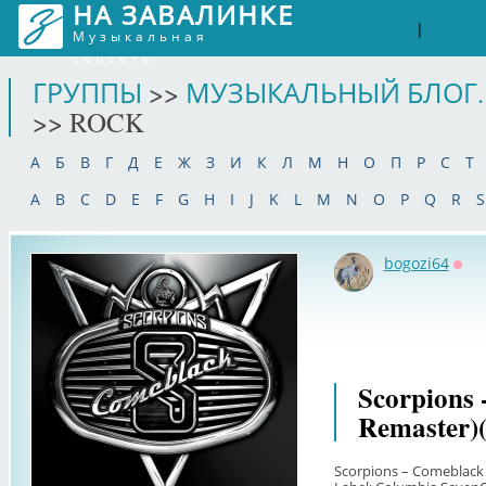
НА ЗАВАЛИНКЕ
Войти
Рег
|
Музыкальная
соцсеть
ГРУППЫ
>>
МУЗЫКАЛЬНЫЙ БЛОГ.
>> ROCK
А
Б
В
Г
Д
Е
Ж
З
И
К
Л
М
Н
О
П
Р
С
Т
A
B
C
D
E
F
G
H
I
J
K
L
M
N
O
P
Q
R
S
bogozi64
Офф
Scorpions 
Remaster)
Scorpions – Comeblack