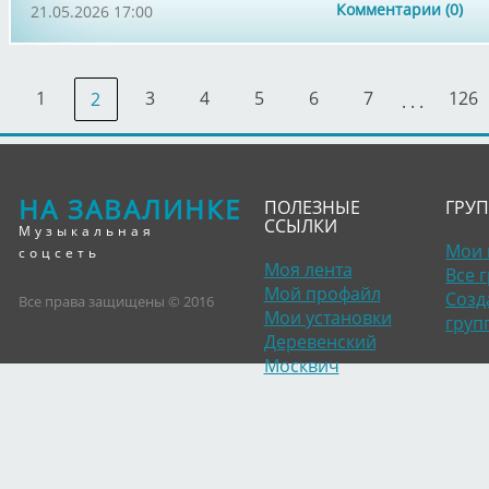
Комментарии (0)
21.05.2026 17:00
1
3
4
5
6
7
126
2
. . .
НА ЗАВАЛИНКЕ
ПОЛЕЗНЫЕ
ГРУ
ССЫЛКИ
Музыкальная
Мои 
соцсеть
Моя лента
Все 
Мой профайл
Созд
Все права защищены © 2016
Мои установки
груп
Деревенский
Москвич