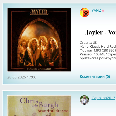
YANZ
Оффла
Jayler - V
Страна: UK
Жанр: Classic Hard Roc
Формат: MP3 CBR 320 
Размер: 100 МБ "Стр
британская рок-группа 
Комментарии (0)
28.05.2026 17:06
Gaposha2013