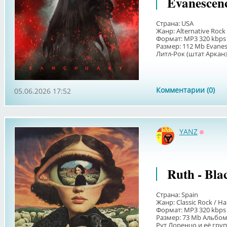
Evanescenc
Страна: USA
Жанр: Alternative Rock
Формат: MP3 320 kbps
Размер: 112 Мb Evanes
Литл-Рок (штат Арканзас
Комментарии (0)
05.06.2026 17:52
YANZ
Оффла
Ruth - Bla
Страна: Spain
Жанр: Classic Rock / H
Формат: MP3 320 kbps
Размер: 73 Мb Альбом
Рут Лоренцо и её групп