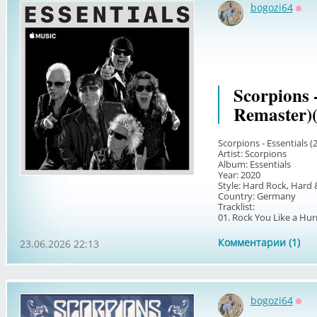
bogozi64
Офф
Scorpions -
Remaster)
Scorpions - Essentials (
Artist: Scorpions
Album: Essentials
Year: 2020
Style: Hard Rock, Hard
Country: Germany
Tracklist:
01. Rock You Like a Hurr
Комментарии (1)
23.06.2026 22:13
bogozi64
Офф