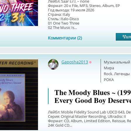
Лейбл: Saar s.r.l. – none
Формат: 20 x File, MP3, Stereo, Album, EP
Год выхода: 19 июля 2026
Страна: Italy
Стиль: Italo-Disco
01 One Two Three
02 The Music Is...
Комментарии (2)
Gaposha2013
Музыкальный б
Оффлайн
Мира
Rock. Легенды
РОКА
The Moody Blues ~ (199
Every Good Boy Deserv
Лейбл: Mobile Fidelity Sound Lab UDCD 643, 
Серия: Original Master Recording, Ultradisc II
Формат: CD, Album, Limited Edition, Reissue, R
24K Gold CD...