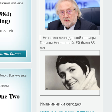
бежной музыки
984)
ing)
 2, Pink
Не стало легендарной певицы
Галины Ненашевой. Ей было 85
лет
лог. Вся музыка
страда
One Two
Именинники сегодня