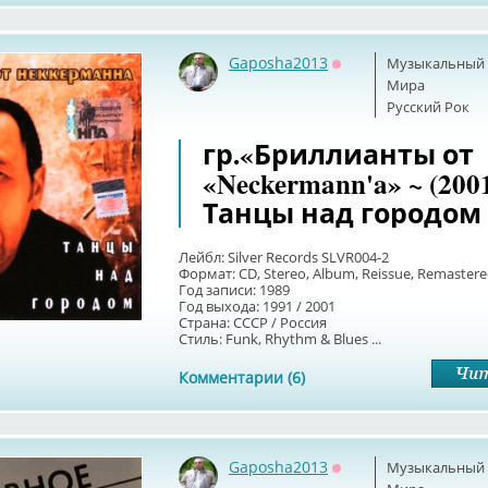
Gaposha2013
Музыкальный б
Оффлайн
Мира
Русский Рок
гр.«Бриллианты от
«Neckermann'a» ~ (200
Танцы над городом
Лейбл: Silver Records SLVR004-2
Формат: CD, Stereo, Album, Reissue, Remaster
Год записи: 1989
Год выхода: 1991 / 2001
Страна: СССР / Россия
Стиль: Funk, Rhythm & Blues ...
Комментарии (6)
Gaposha2013
Музыкальный б
Оффлайн