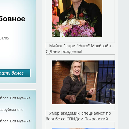
Любовное
31/05
Майкл Генри "Нико" Макбрэйн -
С Днем рождения!
лог. Вся музыка
 зарубежного
Умер академик, специалист по
борьбе со СПИДом Покровский
лог. Вся музыка