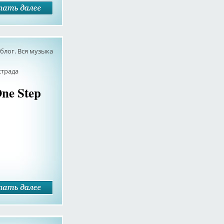
лог. Вся музыка
страда
One Step