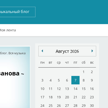
зыкальный блог
Моя лента
Август 2026
лог. Вся музыка
пн
вт
ср
чт
пт
сб
вс
Иванова ~
1
2
3
4
5
6
7
8
9
10
11
12
13
14
15
16
17
18
19
20
21
22
23
24
25
26
27
28
29
30