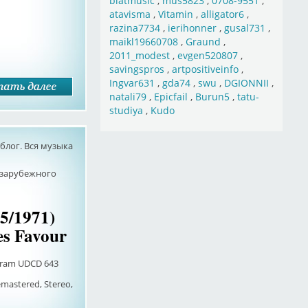
blatmusic
,
mus5823
,
0708-9551
,
atavisma
,
Vitamin
,
alligator6
,
razina7734
,
ierihonner
,
gusal731
,
maikl19660708
,
Graund
,
2011_modest
,
evgen520807
,
savingspros
,
artpositiveinfo
,
Ingvar631
,
gda74
,
swu
,
DGIONNII
,
natali79
,
Epicfail
,
Burun5
,
tatu-
studiya
,
Kudo
лог. Вся музыка
 зарубежного
5/1971)
es Favour
Deram UDCD 643
emastered, Stereo,