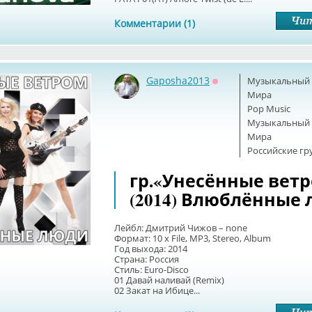
Комментарии (1)
Gaposha2013
Музыкальный б
Оффлайн
Мира
Pop Music
Музыкальный б
Мира
Российские г
гр.«Унесённые ветр
(2014) Влюблённые
Лейбл: Дмитрий Чижов – none
Формат: 10 x File, МР3, Stereo, Album
Год выхода: 2014
Страна: Россия
Стиль: Euro-Disco
01 Давай наливай (Remix)
02 Закат на Ибице...