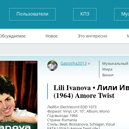
Пользователи
КПЗ
Му
Обсуждаемое
Новое
Это интересно
Gaposha2013
Музыкальный б
Оффлайн
Мира
Винил
Lili Ivanova • Лили 
(1964) Amore Twist
Лейбл: Electrecord EDD 1073
Формат: Vinyl, LP, 10", Album, Mono
Год выхода: 1964
Страна: Rumania
Стиль: Beat, Bossanova, Schlager, Vocal
FATA I 01(A1) Amore Twist (de L....