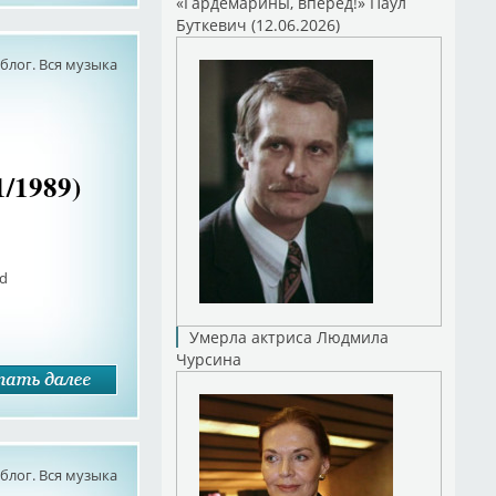
«Гардемарины, вперед!» Паул
Буткевич (12.06.2026)
лог. Вся музыка
1/1989)
ed
Умерла актриса Людмила
Чурсина
лог. Вся музыка