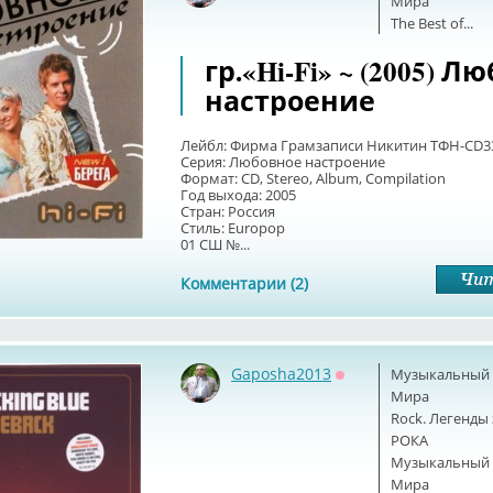
Мира
The Best of...
гр.«Hi-Fi» ~ (2005) 
настроение
Лейбл: Фирма Грамзаписи Никитин ТФН-CD3
Серия: Любовное настроение
Формат: CD, Stereo, Album, Compilation
Год выхода: 2005
Стран: Россия
Стиль: Europop
01 СШ №...
Комментарии (2)
Gaposha2013
Музыкальный б
Оффлайн
Мира
Rock. Легенды
РОКА
Музыкальный б
Мира