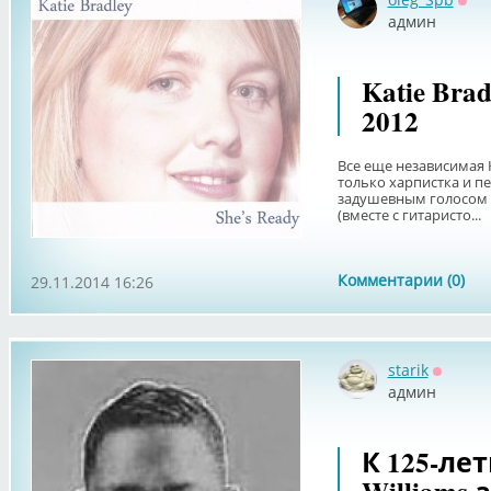
Офф
админ
Katie Brad
2012
Все еще независимая К
только харпистка и п
задушевным голосом 
(вместе с гитаристо...
Комментарии (0)
29.11.2014 16:26
starik
Оффла
админ
К 125-лет