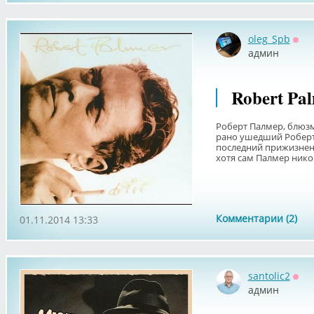
oleg_Spb
Офф
админ
Robert Pal
Роберт Палмер, блюзм
рано ушедший Роберт
последний прижизненн
хотя сам Палмер никог
Комментарии (2)
01.11.2014 13:33
santolic2
Офф
админ