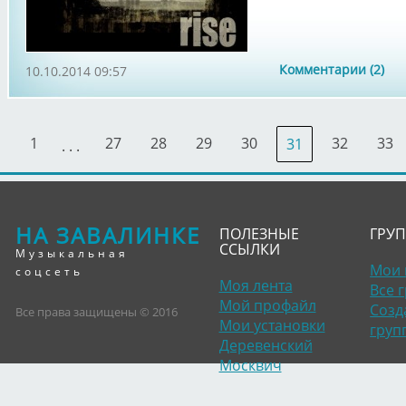
Комментарии (2)
10.10.2014 09:57
1
27
28
29
30
32
33
31
. . .
НА ЗАВАЛИНКЕ
ПОЛЕЗНЫЕ
ГРУ
ССЫЛКИ
Музыкальная
Мои 
соцсеть
Моя лента
Все 
Мой профайл
Созд
Все права защищены © 2016
Мои установки
груп
Деревенский
Москвич