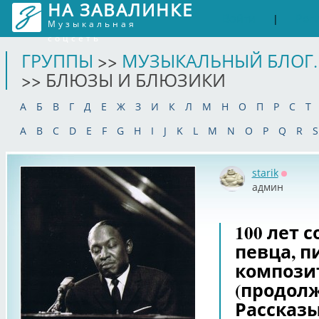
НА ЗАВАЛИНКЕ
Войти
Рег
|
Музыкальная
соцсеть
ГРУППЫ
>>
МУЗЫКАЛЬНЫЙ БЛОГ.
>> БЛЮЗЫ И БЛЮЗИКИ
А
Б
В
Г
Д
Е
Ж
З
И
К
Л
М
Н
О
П
Р
С
Т
A
B
C
D
E
F
G
H
I
J
K
L
M
N
O
P
Q
R
S
starik
Оффла
админ
100 лет 
певца, п
композит
(продолж
Рассказы