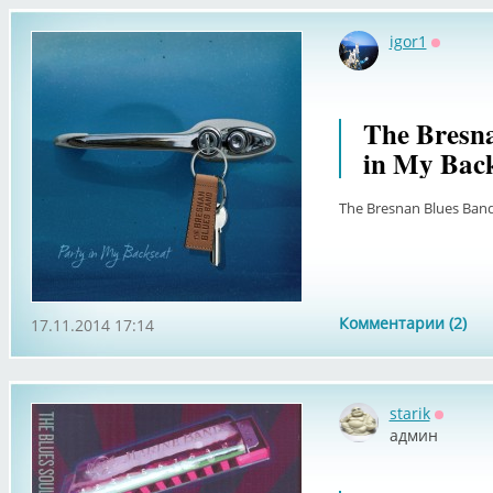
igor1
Оффлай
The Bresna
in My Back
The Bresnan Blues Band 
Комментарии (2)
17.11.2014 17:14
starik
Оффла
админ