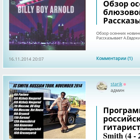
Обзор о
блюзовой
Рассказы
Обзор осенних новино
Рассказывает А.Евдок
Комментарии (1)
16.11.2014 20:07
starik
Оффла
админ
Програм
российс
гитарист
Smith (4 -