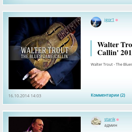
igor1
Оффлай
Walter Tro
Callin' 201
Walter Trout - The Blues
Комментарии (2)
16.10.2014 14:03
starik
Оффла
админ