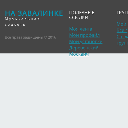
НА ЗАВАЛИНКЕ
ПОЛЕЗНЫЕ
ГРУ
ССЫЛКИ
Музыкальная
Мои 
соцсеть
Моя лента
Все 
Мой профайл
Созд
Все права защищены © 2016
Мои установки
груп
Деревенский
Москвич