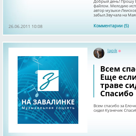
Добрый день! Прошу 
файлом. Мелодию испо
автор музыки-Леисков
забыл.Звучала на Маяк
Комментарии (5)
26.06.2011 10:08
lapik
Оффлай
Всем спа
Еще есл
траве си
Спасибо
Всем спасибо за Елоч
сидел Кузнечик Спаси