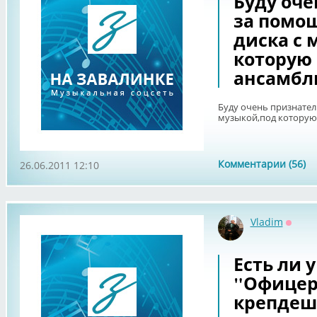
Буду оче
за помо
диска с 
которую
ансамбль
Буду очень признател
музыкой,под которую 
Комментарии (56)
26.06.2011 12:10
Vladim
Оффл
Есть ли у
"Офицер
крепдеш