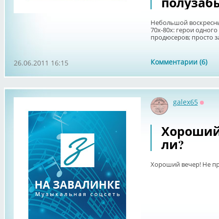
полузабы
Небольшой воскресный
70х-80х: герои одног
продюсеров; просто з
Комментарии (6)
26.06.2011 16:15
galex65
Оффл
Хороший
ли?
Хороший вечер! Не пр