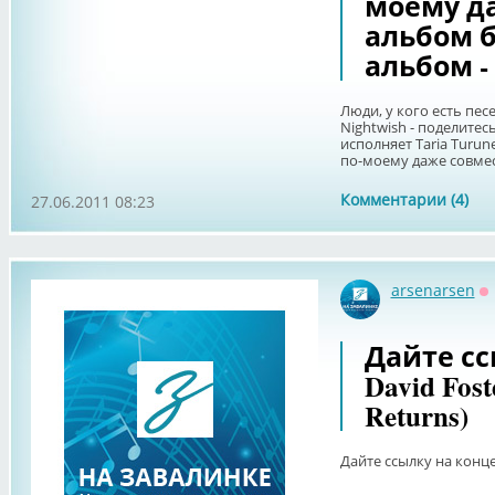
моему д
альбом б
альбом -
Люди, у кого есть пес
Nightwish - поделитес
исполняет Taria Turun
по-моему даже совмес.
Комментарии (4)
27.06.2011 08:23
arsenarsen
О
Дайте сс
David Fost
Returns)
Дайте ссылку на концер