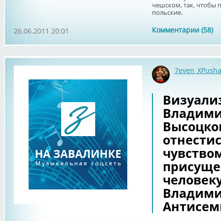
чешском, так, чтобы пр
польские.
Комментарии (58)
26.06.2011 20:01
7even_XPush
Визуали
Владими
Высоцко
отнести
чувство
присущем
человеку
Владими
Антисем