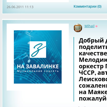
Комментарии (0)
26.06.2011 11:13
Mlhail
Оффла
Добрый 
поделить
качеств
Мелодию
оркестр 
ЧССР, ав
Леисковс
сожален
на Маяке
пожалуй