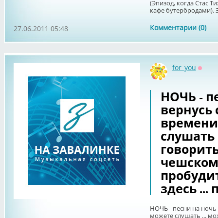
(Эпизод, когда Стас 
кафе бутербродами). 
Комментарии (0)
27.06.2011 05:48
for_you
Оффл
НОЧЬ - пе
вернусь 
времени
слушать 
говорить
чешском,
пробудит
здесь ...
НОЧЬ - песни на ночь 
можете слушать ... мо