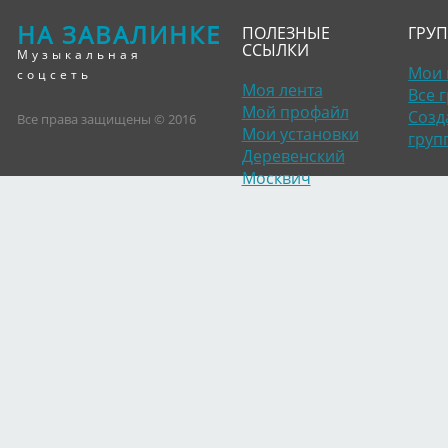
НА ЗАВАЛИНКЕ
ПОЛЕЗНЫЕ
ГРУ
ССЫЛКИ
Музыкальная
Мои 
соцсеть
Моя лента
Все 
Мой профайл
Созд
Все права защищены © 2016
Мои установки
груп
Деревенский
Москвич