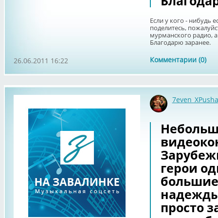
Благодар
Если у кого - нибудь 
поделитесь, пожалуйс
мурманского радио, а 
Благодарю заранее.
Комментарии (0)
26.06.2011 16:22
7even_XPush
Небольш
видеокон
Зарубежн
герои од
большие
надежды
просто з