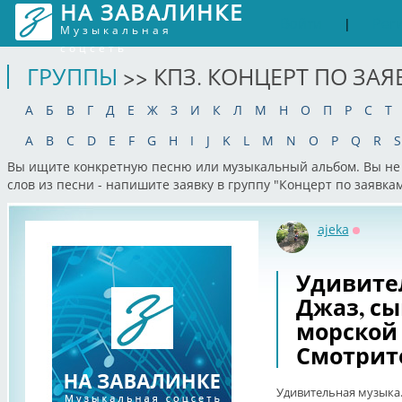
НА ЗАВАЛИНКЕ
Войти
Рег
|
Музыкальная
соцсеть
ГРУППЫ
>> КПЗ. КОНЦЕРТ ПО ЗА
А
Б
В
Г
Д
Е
Ж
З
И
К
Л
М
Н
О
П
Р
С
Т
A
B
C
D
E
F
G
H
I
J
K
L
M
N
O
P
Q
R
S
Вы ищите конкретную песню или музыкальный альбом. Вы не 
слов из песни - напишите заявку в группу "Концерт по заявк
ajeka
Оффла
Удивите
Джаз, с
морской
Смотрите
Удивительная музыка.