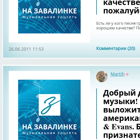
качестве
пожалуй
Есть ли у кого песня 
хорошем качестве? По
Комментарии (20)
26.06.2011 11:53
Martih
Оффл
Добрый 
музыки!
выложит
американ
& Evans.
признат