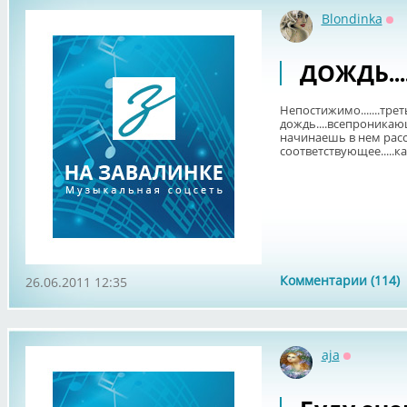
Blondinka
Оф
ДОЖДЬ......
Непостижимо.......трет
дождь....всепроникаю
начинаешь в нем расст
соответствующее.....как 
Комментарии (114)
26.06.2011 12:35
aja
Оффлайн