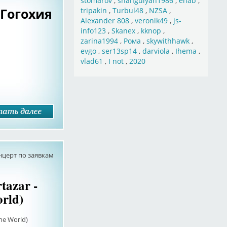
stomarov
,
shahgulyan1986
,
ehab
,
 Гогохия
tripakin
,
Turbul48
,
NZSA
,
Alexander 808
,
veronik49
,
js-
info123
,
Skanex
,
kknop
,
zarina1994
,
Рома
,
skywithhawk
,
evgo
,
ser13sp14
,
darviola
,
Ihema
,
vlad61
,
I not
,
2020
нцерт по заявкам
azar -
rld)
he World)