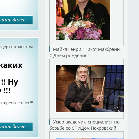
нцерт по заявкам
Майкл Генри "Нико" Макбрэйн -
С Днем рождения!
икаких
!! Ну
!!!
тересно стало !!!
Умер академик, специалист по
борьбе со СПИДом Покровский