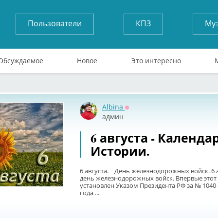
Пользователи
КПЗ
Му
Обсуждаемое
Новое
Это интересно
Albina
Оффлайн
админ
6 августа - Календа
Истории.
6 августа. День железнодорожных войск. 6 а
день железнодорожных войск. Впервые этот
установлен Указом Президента РФ за № 1040 
года ...