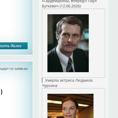
«Гардемарины, вперед!» Паул
Буткевич (12.06.2026)
нцерт по заявкам
Умерла актриса Людмила
Чурсина
}