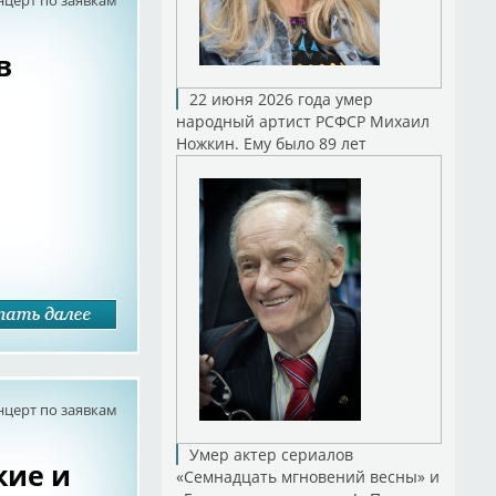
нцерт по заявкам
в
22 июня 2026 года умер
народный артист РСФСР Михаил
Ножкин. Ему было 89 лет
нцерт по заявкам
Умер актер сериалов
кие и
«Семнадцать мгновений весны» и