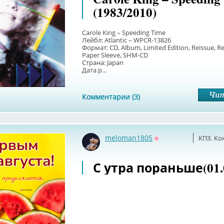
(1983/2010)
Carole King – Speeding Time
Лейбл: Atlantic – WPCR-13826
Формат: CD, Album, Limited Edition, Reissue, R
Paper Sleeve, SHM-CD
Страна: Japan
Дата р...
Комментарии (3)
meloman1805
КПЗ. Ко
Оффлайн
С утра пораньше(01.0