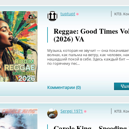
tuptupt
КПЗ. Ко
Оффлайн
Reggae: Good Times Vol
(2026) VA
Музыка, которая не звучит — она покачивает
волнах, как пальма на ветру, как человек, на
нашедший покой в себе. Здесь каждый бит 
по горячему пес...
Комментарии (0)
Sergei 1971
КПЗ. Ко
Оффлайн
Carole King – Speeding