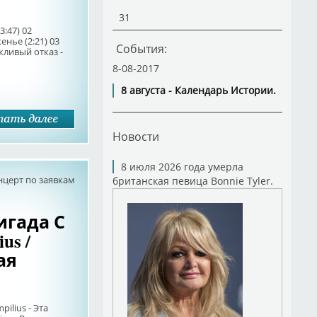
31
3:47) 02
нье (2:21) 03
События:
жливый отказ -
8-08-2017
8 августа - Календарь Истории.
Новости
8 июля 2026 года умерла
нцерт по заявкам
британская певица Bonnie Tyler.
ригада С
ius /
ая
mpilius - Эта