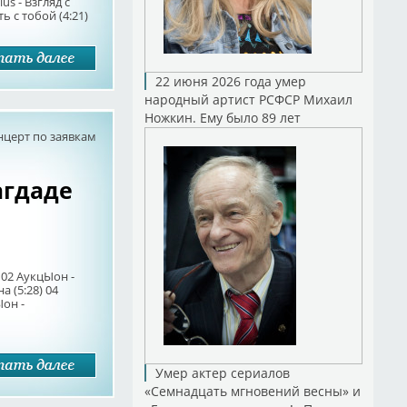
us - Взгляд с
ть с тобой (4:21)
22 июня 2026 года умер
народный артист РСФСР Михаил
Ножкин. Ему было 89 лет
нцерт по заявкам
Багдаде
 02 АукцЫон -
а (5:28) 04
он -
Умер актер сериалов
«Семнадцать мгновений весны» и