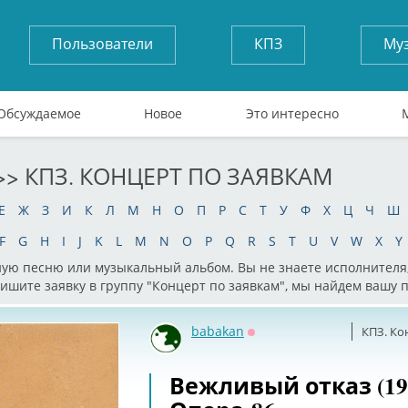
Пользователи
КПЗ
Му
Обсуждаемое
Новое
Это интересно
>> КПЗ. КОНЦЕРТ ПО ЗАЯВКАМ
Е
Ж
З
И
К
Л
М
Н
О
П
Р
С
Т
У
Ф
Х
Ц
Ч
Ш
F
G
H
I
J
K
L
M
N
O
P
Q
R
S
T
U
V
W
X
Y
ую песню или музыкальный альбом. Вы не знаете исполнителя,
пишите заявку в группу "Концерт по заявкам", мы найдем вашу 
babakan
КПЗ. Ко
Оффлайн
Вежливый отказ (198