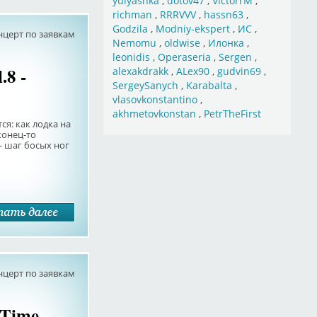
yulyashka
,
dotov47
,
VictorrM
,
richman
,
RRRVVV
,
hassn63
,
Godzila
,
Modniy-ekspert
,
ИС
,
нцерт по заявкам
Nemomu
,
oldwise
,
Илонка
,
leonidis
,
Operaseria
,
Sergen
,
.8 -
alexakdrakk
,
ALex90
,
gudvin69
,
SergeySanych
,
Karabalta
,
vlasovkonstantino
,
akhmetovkonstan
,
PetrTheFirst
ся: как лодка на
конец-то
— шаг босых ног
нцерт по заявкам
 Time