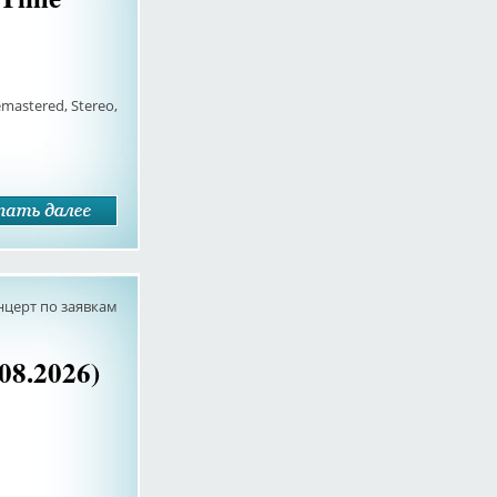
emastered, Stereo,
нцерт по заявкам
8.2026)