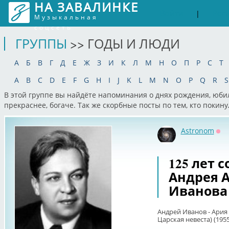
НА ЗАВАЛИНКЕ
Войти
Рег
|
Музыкальная
соцсеть
ГРУППЫ
>> ГОДЫ И ЛЮДИ
А
Б
В
Г
Д
Е
Ж
З
И
К
Л
М
Н
О
П
Р
С
Т
A
B
C
D
E
F
G
H
I
J
K
L
M
N
O
P
Q
R
S
В этой группе вы найдёте напоминания о днях рождения, юби
прекраснее, богаче. Так же скорбные посты по тем, кто покин
Astronom
Оф
125 лет 
Андрея 
Иванова
Андрей Иванов - Ария
Царская невеста) (1955