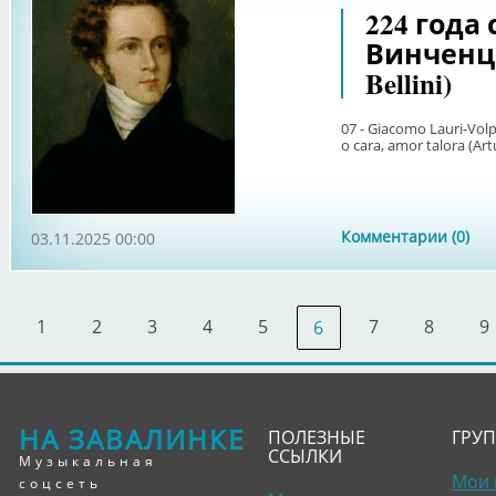
224 года
Винченцо
Bellini)
07 - Giacomo Lauri-Volpi 
o cara, amor talora (Art
Комментарии (0)
03.11.2025 00:00
1
2
3
4
5
7
8
9
6
НА ЗАВАЛИНКЕ
ПОЛЕЗНЫЕ
ГРУ
ССЫЛКИ
Музыкальная
Мои 
соцсеть