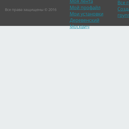
Моя лента
Все 
Мой профайл
Созд
Все права защищены © 2016
Мои установки
груп
Деревенский
Москвич