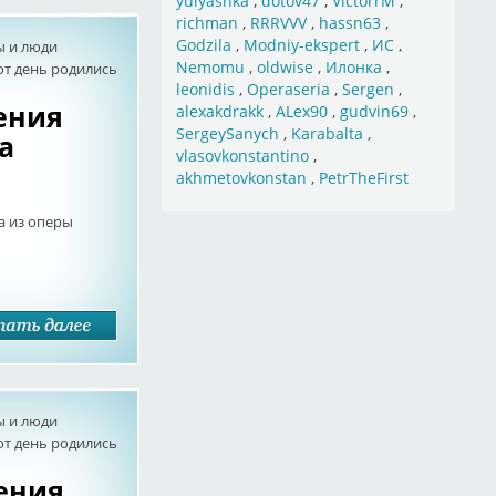
yulyashka
,
dotov47
,
VictorrM
,
richman
,
RRRVVV
,
hassn63
,
Godzila
,
Modniy-ekspert
,
ИС
,
ы и люди
Nemomu
,
oldwise
,
Илонка
,
от день родились
leonidis
,
Operaseria
,
Sergen
,
дения
alexakdrakk
,
ALex90
,
gudvin69
,
SergeySanych
,
Karabalta
,
а
vlasovkonstantino
,
akhmetovkonstan
,
PetrTheFirst
а из оперы
ы и люди
от день родились
дения