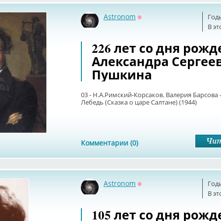
Astronom
Год
Оффлайн
В эт
226 лет со дня рож
Александра Сергее
Пушкина
03 - Н.А.Римский-Корсаков. Валерия Барсова
Лебедь (Сказка о царе Салтане) (1944)
Комментарии (0)
Astronom
Год
Оффлайн
В эт
105 лет со дня рож