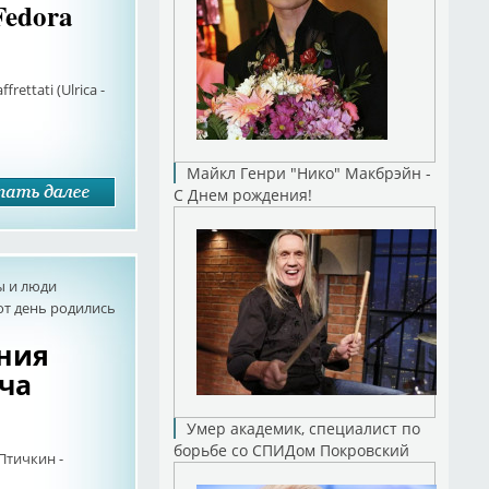
edora
frettati (Ulrica -
Майкл Генри "Нико" Макбрэйн -
С Днем рождения!
ы и люди
от день родились
ения
ча
Умер академик, специалист по
борьбе со СПИДом Покровский
Птичкин -