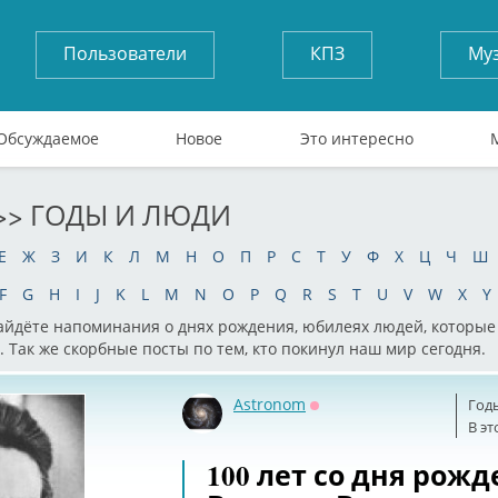
Пользователи
КПЗ
Му
Обсуждаемое
Новое
Это интересно
>> ГОДЫ И ЛЮДИ
Е
Ж
З
И
К
Л
М
Н
О
П
Р
С
Т
У
Ф
Х
Ц
Ч
Ш
F
G
H
I
J
K
L
M
N
O
P
Q
R
S
T
U
V
W
X
Y
найдёте напоминания о днях рождения, юбилеях людей, которы
. Так же скорбные посты по тем, кто покинул наш мир сегодня.
Astronom
Год
Оффлайн
В эт
100 лет со дня рож