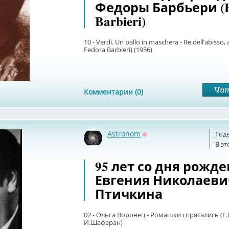
Федоры Барбьери (F
Barbieri)
10 - Verdi. Un ballo in maschera - Re dell’abisso, af
Fedora Barbieri) (1956)
Комментарии (0)
Astronom
Год
Оффлайн
В эт
95 лет со дня рожд
Евгения Николаеви
Птичкина
02 - Ольга Воронец - Ромашки спрятались (Е.
И.Шаферан)