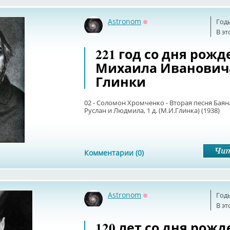
Astronom
Год
Оффлайн
В эт
221 год со дня рож
Михаила Иванович
Глинки
02 - Соломон Хромченко - Вторая песня Баян
Руслан и Людмила, 1 д. (М.И.Глинка) (1938)
Комментарии (0)
Astronom
Год
Оффлайн
В эт
120 лет со дня рож