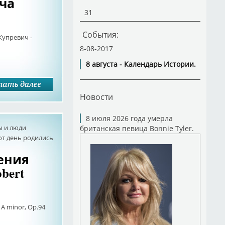
ча
31
События:
Купревич -
8-08-2017
8 августа - Календарь Истории.
Новости
8 июля 2026 года умерла
ы и люди
британская певица Bonnie Tyler.
от день родились
дения
bert
 A minor, Op.94