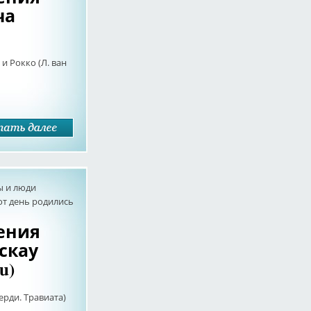
ча
и Рокко (Л. ван
ы и люди
от день родились
дения
скау
u)
рди. Травиата)