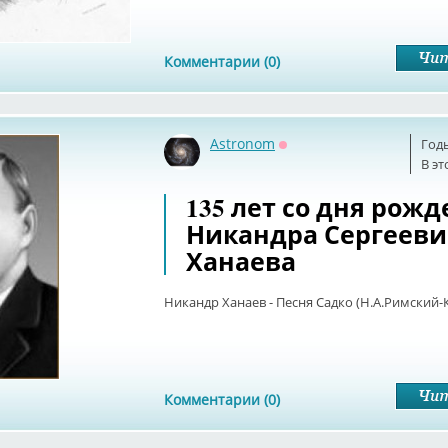
Комментарии (0)
Astronom
Год
Оффлайн
В эт
135 лет со дня рож
Никандра Сергееви
Ханаева
Никандр Ханаев - Песня Садко (Н.А.Римский-
Комментарии (0)