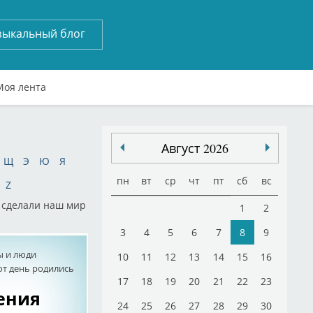
зыкальный блог
Моя лента
Август 2026
Щ
Э
Ю
Я
пн
вт
ср
чт
пт
сб
вс
Z
е сделали наш мир
1
2
3
4
5
6
7
8
9
ы и люди
10
11
12
13
14
15
16
от день родились
17
18
19
20
21
22
23
дения
24
25
26
27
28
29
30