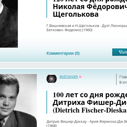
Николая Фёдорови
Щеголькова
Г.Вишневская и Н.Щегольков - Дуэт Леоноры 
Бетховен. Фиделио) (1960)
Комментарии (0)
Astronom
Год
Оффлайн
В эт
100 лет со дня рож
Дитриха Фишер-Ди
(Dietrich Fischer-Dieska
Дитрих Фишер-Дискау - Ария Жермона (Дж.Ве
(1968)