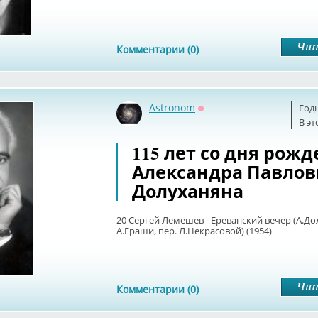
Комментарии (0)
Astronom
Год
Оффлайн
В эт
115 лет со дня рож
Александра Павлов
Долуханяна
20 Сергей Лемешев - Ереванский вечер (А.До
А.Граши, пер. Л.Некрасовой) (1954)
Комментарии (0)