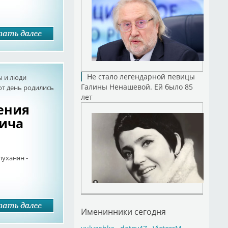
Не стало легендарной певицы
ы и люди
Галины Ненашевой. Ей было 85
от день родились
лет
дения
ича
луханян -
Именинники сегодня