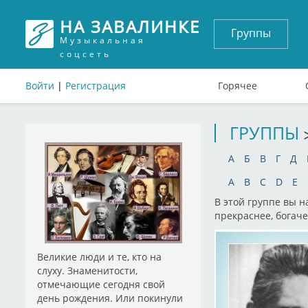
НА ЗАВАЛИНКЕ
Группы
Музыкальная
соцсеть
Войти
|
Регистрация
Горячее
ГРУППЫ
А
Б
В
Г
Д
A
B
C
D
E
В этой группе вы 
прекраснее, богаче
Великие люди и те, кто на
слуху. Знаменитости,
отмечающие сегодня свой
день рождения. Или покинули