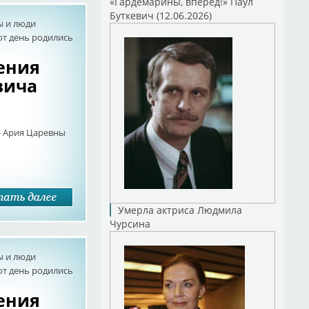
«Гардемарины, вперед!» Паул
Буткевич (12.06.2026)
ы и люди
от день родились
дения
вича
 - Ария Царевны
Умерла актриса Людмила
Чурсина
ы и люди
от день родились
дения