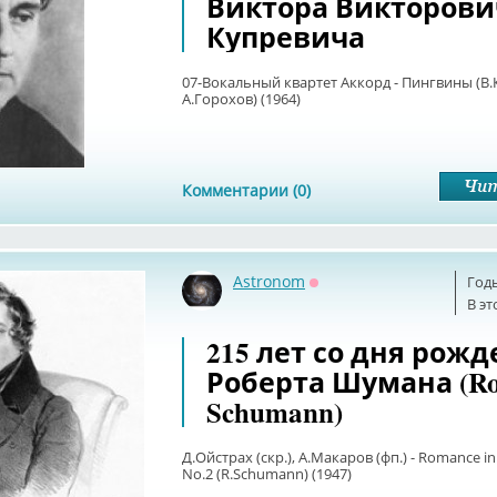
Виктора Викторови
Купревича
07-Вокальный квартет Аккорд - Пингвины (В.
А.Горохов) (1964)
Комментарии (0)
Astronom
Год
Оффлайн
В эт
215 лет со дня рож
Роберта Шумана (Ro
Schumann)
Д.Ойстрах (скр.), А.Макаров (фп.) - Romance in
No.2 (R.Schumann) (1947)