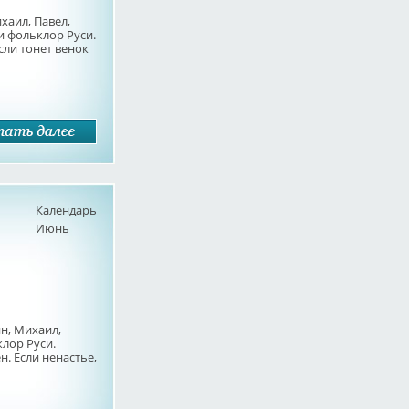
хаил, Павел,
 фольклор Руси.
сли тонет венок
Календарь
Июнь
н, Михаил,
клор Руси.
н. Если ненастье,