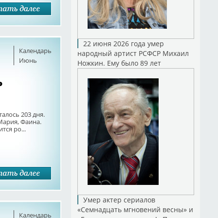
22 июня 2026 года умер
Календарь
народный артист РСФСР Михаил
Июнь
Ножкин. Ему было 89 лет
ь
талось 203 дня.
 Мария, Фаина.
ся ро...
Умер актер сериалов
«Семнадцать мгновений весны» и
Календарь