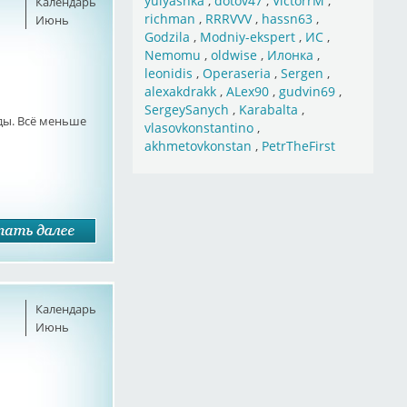
yulyashka
,
dotov47
,
VictorrM
,
Календарь
richman
,
RRRVVV
,
hassn63
,
Июнь
Godzila
,
Modniy-ekspert
,
ИС
,
Nemomu
,
oldwise
,
Илонка
,
leonidis
,
Operaseria
,
Sergen
,
alexakdrakk
,
ALex90
,
gudvin69
,
SergeySanych
,
Karabalta
,
ы. Всё меньше
vlasovkonstantino
,
akhmetovkonstan
,
PetrTheFirst
Календарь
Июнь