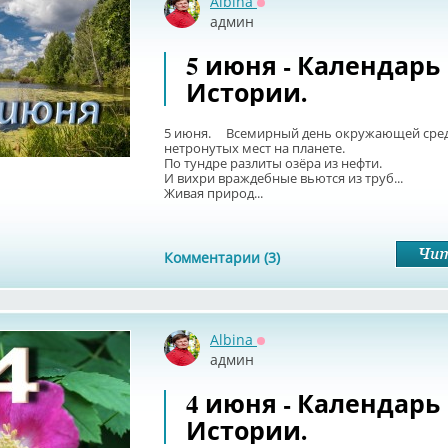
Albina
Оффлайн
админ
5 июня - Календарь
Истории.
5 июня. Всемирный день окружающей сред
нетронутых мест на планете.
По тундре разлиты озёра из нефти.
И вихри враждебные вьются из труб...
Живая природ...
Комментарии (3)
Albina
Оффлайн
админ
4 июня - Календарь
Истории.