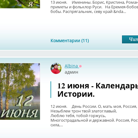
13 июня. Именины. Борис, Кристина, Ром
приметы и фольклор Руси. На Еремея-бобов
бобы. Распрягальник, севу край &nda...
Комментарии (11)
Albina
Оффлайн
админ
12 июня - Календар
Истории.
12 июня. День России. О, мать моя, Россия, 
Незыблем трон твой златоглавый,
Люблю тебя, тобой горжусь,
Многострадальной и державной. Россия, Рос
сила,...