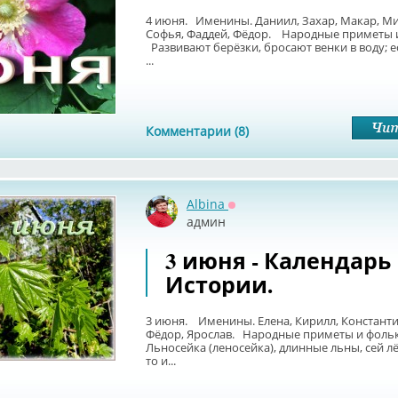
4 июня. Именины. Даниил, Захар, Макар, Ми
Софья, Фаддей, Фёдор. Народные приметы и
Развивают берёзки, бросают венки в воду; е
...
Комментарии (8)
Albina
Оффлайн
админ
3 июня - Календарь
Истории.
3 июня. Именины. Елена, Кирилл, Константи
Фёдор, Ярослав. Народные приметы и фоль
Льносейка (леносейка), длинные льны, сей лё
то и...