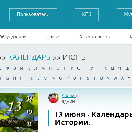
Пользователи
КПЗ
Му
Обсуждаемое
Новое
Это интересно
>>
КАЛЕНДАРЬ
>> ИЮНЬ
Е
Ж
З
И
К
Л
М
Н
О
П
Р
С
Т
У
Ф
Х
Ц
Ч
Ш
F
G
H
I
J
K
L
M
N
O
P
Q
R
S
T
U
V
W
X
Y
Albina
Оффлайн
админ
13 июня - Календар
Истории.