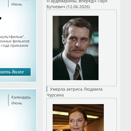
«Гардемарины, вперед!» Паул
Июнь
Буткевич (12.06.2026)
ь
мультфильм".
ионных фильмов
 года приказом
Умерла актриса Людмила
Чурсина
Календарь
Июнь