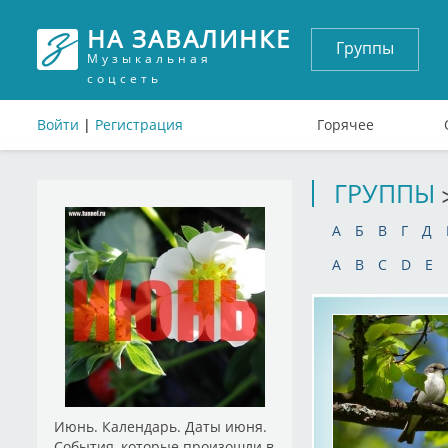
НА ЗАВАЛИНКЕ
Группы
Музыкальная
соцсеть
Войти
|
Регистрация
Горячее
ГРУППЫ
А
Б
В
Г
Д
A
B
C
D
E
Июнь. Календарь. Даты июня.
События, которые произошли в