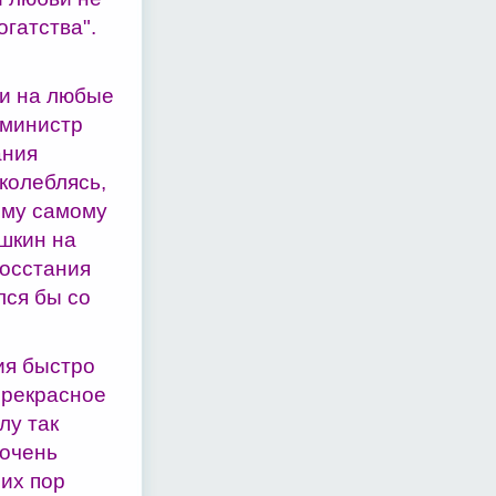
огатства".
ли на любые
(министр
ания
колеблясь,
 ему самому
ушкин на
восстания
лся бы со
ия быстро
прекрасное
лу так
 очень
сих пор