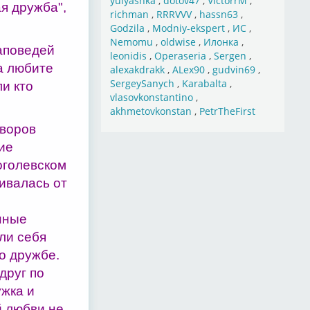
yulyashka
,
dotov47
,
VictorrM
,
я дружба",
richman
,
RRRVVV
,
hassn63
,
Godzila
,
Modniy-ekspert
,
ИС
,
Nemomu
,
oldwise
,
Илонка
,
заповедей
leonidis
,
Operaseria
,
Sergen
,
да любите
alexakdrakk
,
ALex90
,
gudvin69
,
SergeySanych
,
Karabalta
,
ли кто
vlasovkonstantino
,
akhmetovkonstan
,
PetrTheFirst
уворов
кие
оголевском
бивалась от
нные
ли себя
о дружбе.
 друг по
ужка и
й любви не