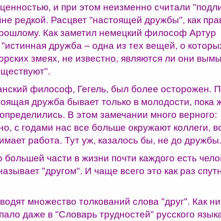
ценностью, и при этом неизменно считали "подл
не редкой. Расцвет "настоящей дружбы", как пра
прошлому. Как заметил немецкий философ Артур
"истинная дружба – одна из тех вещей, о которых
морских змеях, не известно, являются ли они в
уществуют".
анский философ, Гегель, был более осторожен. П
тоящая дружба бывает только в молодости, пока
 определились. В этом замечании много верного:
но, с годами нас все больше окружают коллеги, 
мает работа. Тут уж, казалось бы, не до дружбы
о большей части в жизни почти каждого есть чело
называет "другом". И чаще всего это как раз спу
одят множество толкований слова "друг". Как ни
пало даже в "Словарь трудностей" русского языка