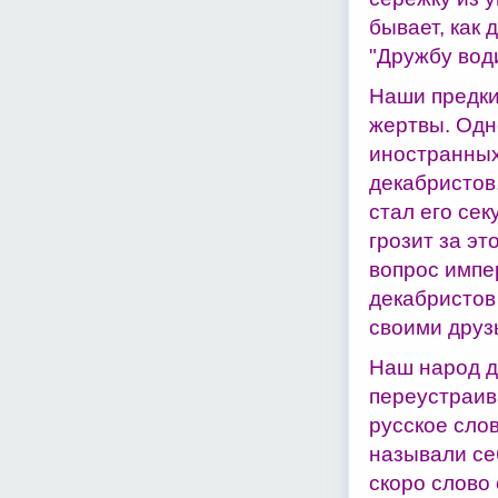
бывает, как 
"Дружбу води
Наши предки
жертвы. Одн
иностранных 
декабристов
стал его сек
грозит за эт
вопрос импер
декабристов 
своими друз
Наш народ д
переустраив
русское слов
называли се
скоро слово 