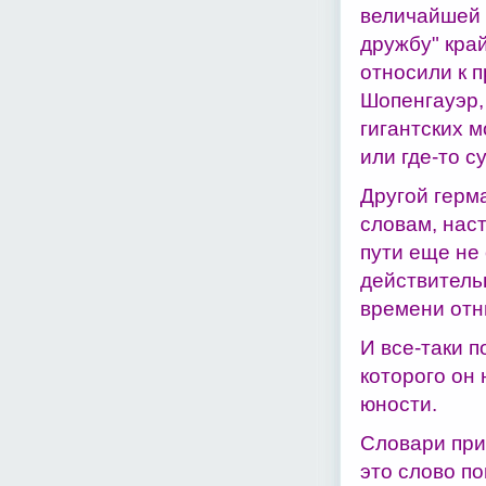
величайшей 
дружбу" край
относили к 
Шопенгауэр, 
гигантских 
или где-то с
Другой герм
словам, нас
пути еще не
действитель
времени отни
И все-таки п
которого он 
юности.
Словари прив
это слово по