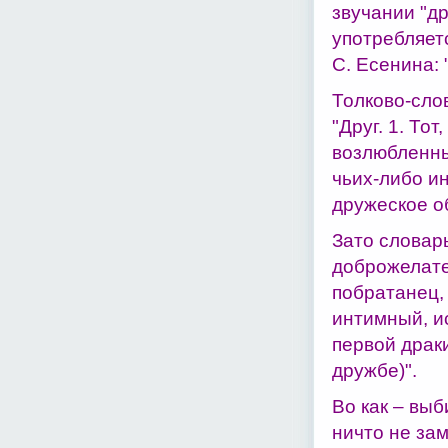
звучании "др
употребляет
С. Есенина: 
Толково-сло
"Друг. 1. То
возлюбленны
чьих-либо ин
дружеское о
Зато словарь
доброжелател
побратанец,
интимный, и
первой драки
дружбе)".
Во как – выб
ничто не зам