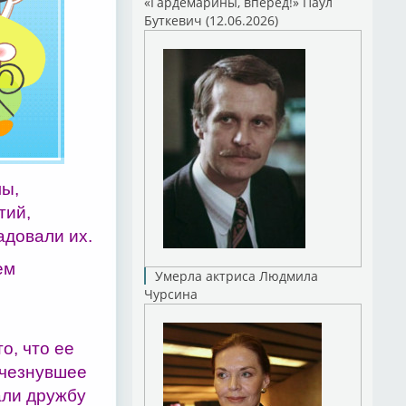
«Гардемарины, вперед!» Паул
Буткевич (12.06.2026)
мы,
тий,
адовали их.
ем
Умерла актриса Людмила
Чурсина
о, что ее
счезнувшее
али дружбу