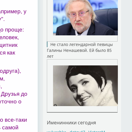
апример, у
".
до проще:
еловек,
Не стало легендарной певицы
щитник
Галины Ненашевой. Ей было 85
ся как
лет
одруга),
м,
,
 Друзья до
уточно о
о все-таки
Именинники сегодня
ь самой