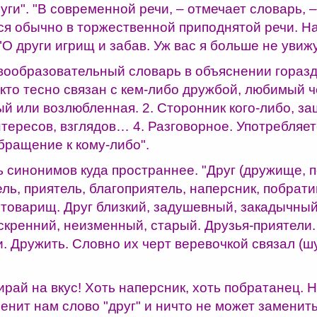
уги". "В современной речи, – отмечает словарь, –
ся обычно в торжественной приподнятой речи. Н
"О други игрищ и забав. Уж вас я больше не увижу
вообразовательный словарь в объяснении гораз
т, кто тесно связан с кем-либо дружбой, любимый ч
й или возлюбленная. 2. Сторонник кого-либо, за
тересов, взглядов… 4. Разговорное. Употребляет
бращение к кому-либо".
 синонимов куда пространнее. "Друг (дружище, п
ь, приятель, благоприятель, наперсник, побрати
 товарищ. Друг близкий, задушевный, закадычный
скренний, неизменный, старый. Друзья-приятели.
. Дружить. Словно их черт веревочкой связал (ш
ирай на вкус! Хоть наперсник, хоть побратанец. Н
енит нам слово "друг" и ничто не может заменит