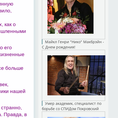
инную
вило,
, как о
ымышленными
Майкл Генри "Нико" Макбрэйн -
С Днем рождения!
о его
 жизненные
все больше
.
век,
тники нашей
Умер академик, специалист по
 странно,
борьбе со СПИДом Покровский
. Правда, в