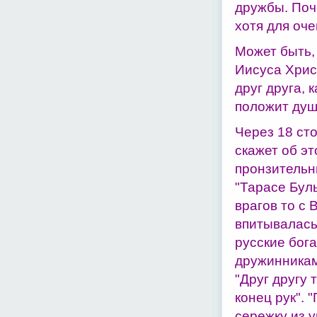
дружбы. Поч
хотя для оче
Может быть,
Иисуса Христ
друг друга, 
положит душ
Через 18 ст
скажет об эт
пронзительн
"Тарасе Буль
врагов то с 
впитывалась
русские бог
дружинникам
"Друг другу 
конец рук". 
сережку из у