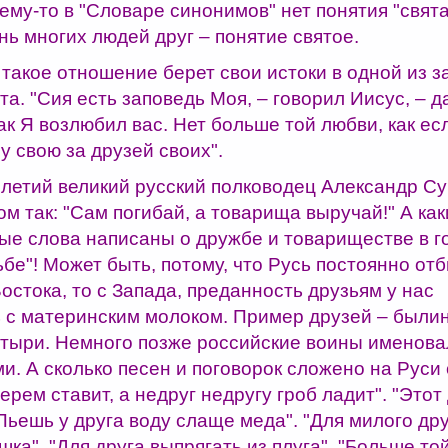
ему-то в "Словаре синонимов" нет понятия "свята
нь многих людей друг – понятие святое.
 такое отношение берет свои истоки в одной из 
а. "Сия есть заповедь Моя, – говорил Иисус, – 
как Я возлюбил вас. Нет больше той любви, как ес
у свою за друзей своих".
олетий великий русский полководец Александр С
ом так: "Сам погибай, а товарища выручай!" А ка
ые слова написаны о дружбе и товариществе в г
бе"! Может быть, потому, что Русь постоянно от
Востока, то с Запада, преданность друзьям у нас
 с материнским молоком. Пример друзей – были
атыри. Немного позже российские воины именова
и. А сколько песен и поговорок сложено на Руси 
терем ставит, а недруг недругу гроб ладит". "Этот
"Пьешь у друга воду слаще меда". "Для милого др
шка". "Для друга выпрягать из плуга". "Больше то