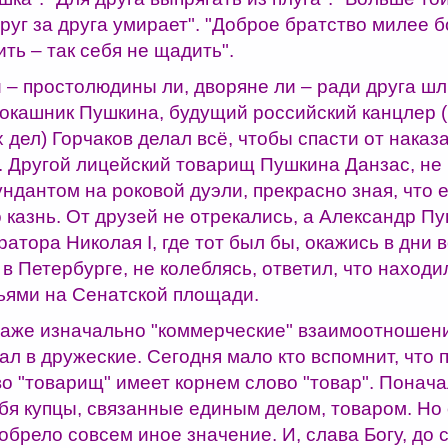
друг за друга умирает". "Доброе братство милее б
ть – так себя не щадить".
 – простолюдины ли, дворяне ли – ради друга ш
окашник Пушкина, будущий российский канцлер 
дел) Горчаков делал всё, чтобы спасти от наказ
. Другой лицейский товарищ Пушкина Данзас, не 
ундантом на роковой дуэли, прекрасно зная, что
о казнь. От друзей не отрекались, а Александр П
атора Николая I, где тот был бы, окажись в дни 
в Петербурге, не колеблясь, ответил, что находи
ьями на Сенатской площади.
аже изначально "коммерческие" взаимоотношен
ал в дружеские. Сегодня мало кто вспомнит, что 
о "товарищ" имеет корнем слово "товар". Понача
бя купцы, связанные единым делом, товаром. Но
обрело совсем иное значение. И, слава Богу, до 