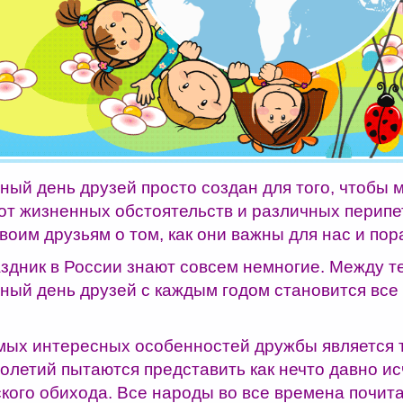
ый день друзей просто создан для того, чтобы 
от жизненных обстоятельств и различных перипе
оим друзьям о том, как они важны для нас и пор
аздник в России знают совсем немногие. Между т
ый день друзей с каждым годом становится все
мых интересных особенностей дружбы является т
толетий пытаются представить как нечто давно и
ского обихода. Все народы во все времена почит