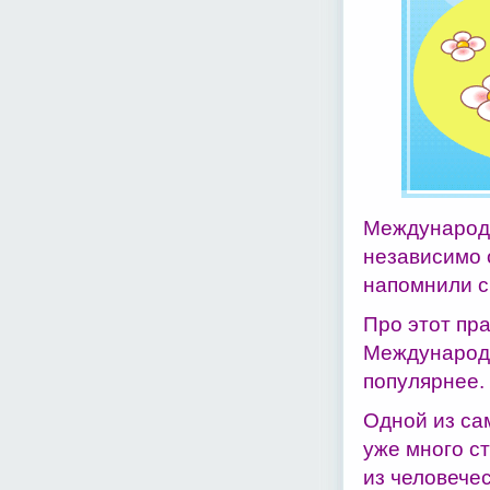
Международн
независимо 
напомнили св
Про этот пр
Международн
популярнее.
Одной из са
уже много с
из человече