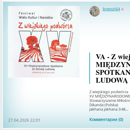
bogozi64
Офф
VA - Z wie
MIĘDZY
SPOTKAN
LUDOWĄ (
Z wiejskiego podwórza
XV MIĘDZYNARODOWE 
Stowarzyszenie Miłośn
Dikanda (Polska)
Jakhana jakhana 3:48...
Комментарии (0)
27.04.2026 22:01