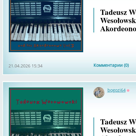
Tadeusz We
Wesołowsk
Akordeono
Комментарии (0)
21.04.2026 15:34
bogozi64
Офф
Tadeusz We
Wesołowsk