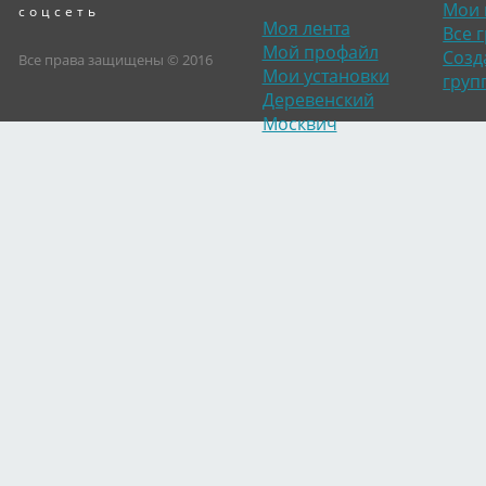
Мои 
соцсеть
Моя лента
Все 
Мой профайл
Созд
Все права защищены © 2016
Мои установки
груп
Деревенский
Москвич