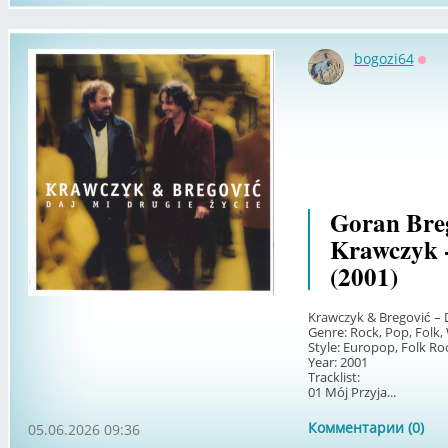
bogozi64
Офф
Goran Breg
Krawczyk -
(2001)
Krawczyk & Bregović – D
Genre: Rock, Pop, Folk,
Style: Europop, Folk Ro
Year: 2001
Tracklist:
01 Mój Przyja...
Комментарии (0)
05.06.2026 09:36