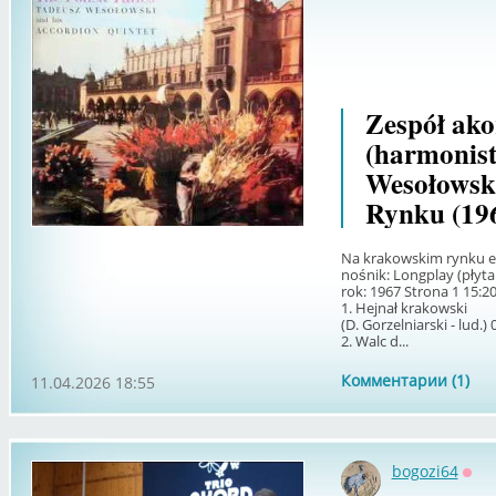
Zespół ako
(harmonis
Wesołowsk
Rynku (19
Na krakowskim rynku e
nośnik: Longplay (płyt
rok: 1967 Strona 1 15:2
1. Hejnał krakowski
(D. Gorzelniarski - lud.) 
2. Walc d...
Комментарии (1)
11.04.2026 18:55
bogozi64
Офф