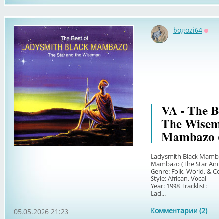
bogozi64
Офф
VA - The B
The Wisem
Mambazo (
Ladysmith Black Mamba
Mambazo (The Star An
Genre: Folk, World, & C
Style: African, Vocal
Year: 1998 Tracklist:
Lad...
Комментарии (2)
05.05.2026 21:23