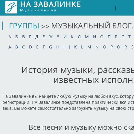
НА ЗАВАЛИНКЕ
Войти
Рег
|
Музыкальная
соцсеть
ГРУППЫ
>> МУЗЫКАЛЬНЫЙ БЛОГ.
А
Б
В
Г
Д
Е
Ж
З
И
К
Л
М
Н
О
П
Р
С
Т
A
B
C
D
E
F
G
H
I
J
K
L
M
N
O
P
Q
R
S
История музыки, рассказ
известных исполн
На Завалинке вы найдете любую музыку на любой вкус, котору
регистрации. НА Завалинке представлена практически вся ист
века. Вы можете самостоятельно загрузить музыку на свою ст
Все песни и музыку можно ск