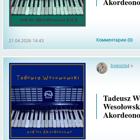
Akordeono
Комментарии (0)
21.04.2026 14:43
bogozi64
Офф
Tadeusz We
Wesołowsk
Akordeono