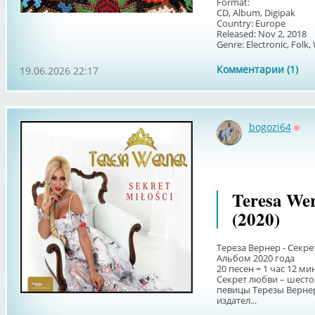
Format:
CD, Album, Digipak
Country: Europe
Released: Nov 2, 2018
Genre: Electronic, Folk, 
Комментарии (1)
19.06.2026 22:17
bogozi64
Офф
Teresa Wer
(2020)
Тереза Вернер - Секр
Альбом 2020 года
20 песен = 1 час 12 ми
Секрет любви – шест
певицы Терезы Верн
издател...