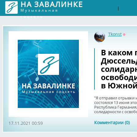
НА ЗАВАЛИНКЕ
Войти
Рег
|
Музыкальная
соцсеть
Tkonst
Оффла
В каком 
Дюссель
солидарн
освобод
в Южной
"Я отправил отрывки и
состоялся 13 июня эт
Республика Германия
солидарности с освоб
Комментарии (0)
17.11.2021 00:59