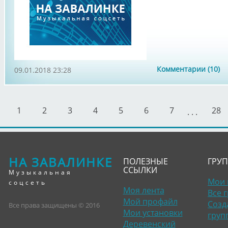
Комментарии (10)
09.01.2018 23:28
1
2
3
4
5
6
7
28
. . .
НА ЗАВАЛИНКЕ
ПОЛЕЗНЫЕ
ГРУ
ССЫЛКИ
Музыкальная
Мои 
соцсеть
Моя лента
Все 
Мой профайл
Созд
Все права защищены © 2016
Мои установки
груп
Деревенский