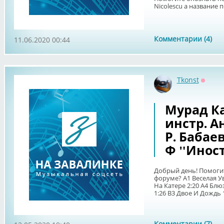
Nicolescu а название 
Комментарии (4)
11.06.2020 00:44
Tkonst
Оффла
Мурад Ка
инстр. А
Р. Бабаев
Ф "Иност
Добрый день! Помоги
форуме? A1 Веселая Ув
На Катере 2:20 A4 Блю
1:26 B3 Двое И Дождь 1:
Комментарии (7)