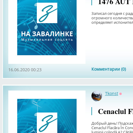
1476 AUT
Записал сегодня с рад
огромного количеств
определяет испонителе
Комментарии (0)
16.06.2020 00:23
Tkonst
Оффла
Cenaclul F
Добрый день! Подскаж
Cenaclul Flacăra În Conc
luminii colindă A2 Cătă