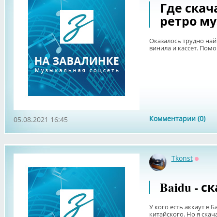
Где скач
ретро м
Оказалось трудно на
винила и кассет. Помо
Комментарии (0)
05.08.2021 16:45
Tkonst
Оффла
Baidu - с
У кого есть аккаут в 
китайского. Но я скача