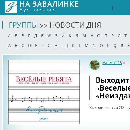
НА ЗАВАЛИНКЕ
Войти
Рег
|
Музыкальная
соцсеть
ГРУППЫ
>> НОВОСТИ ДНЯ
А
Б
В
Г
Д
Е
Ж
З
И
К
Л
М
Н
О
П
Р
С
Т
A
B
C
D
E
F
G
H
I
J
K
L
M
N
O
P
Q
R
S
Valera123
Оф
Выходит
«Веселые
«Неизда
Выходит новый CD гр