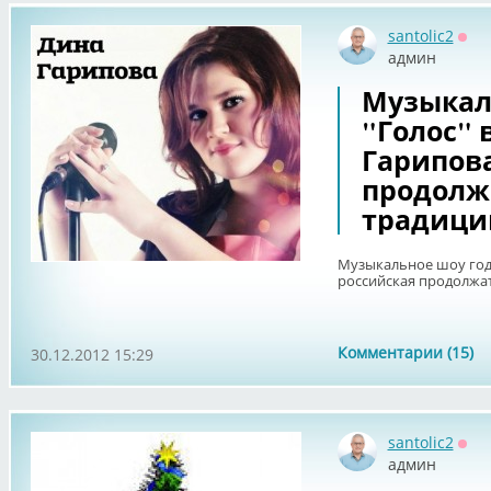
santolic2
Офф
админ
Музыкал
"Голос" 
Гарипова
продолж
традици
Музыкальное шоу года
российская продолжа
Комментарии (15)
30.12.2012 15:29
santolic2
Офф
админ