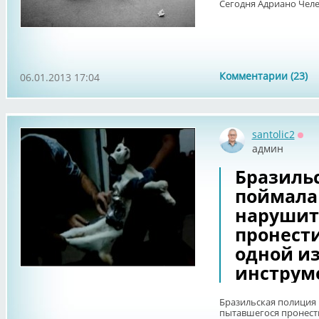
Сегодня Адриано Челе
Комментарии (23)
06.01.2013 17:04
santolic2
Офф
админ
Бразиль
поймала
нарушит
пронест
одной и
инструме
Бразильская полиция
пытавшегося пронест