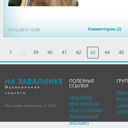
Комментарии (2)
13.12.2012 12:55
1
39
40
41
42
44
45
43
. . .
НА ЗАВАЛИНКЕ
ПОЛЕЗНЫЕ
ГРУ
ССЫЛКИ
Музыкальная
Мои 
соцсеть
Моя лента
Все 
Мой профайл
Созд
Все права защищены © 2016
Мои установки
груп
Деревенский
Москвич