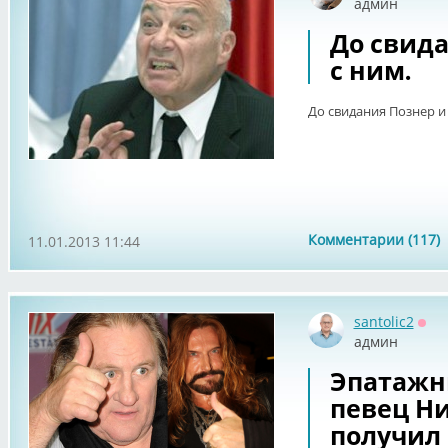
админ
До свид
с ним.
До свидания Познер и 
Комментарии (117)
11.01.2013 11:44
santolic2
Офф
админ
Эпатажн
певец Н
получил