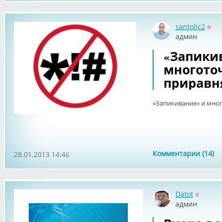
santolic2
Офф
админ
«Запики
многото
приравня
«Запикивание» и мног
Комментарии (14)
28.01.2013 14:46
Datot
Оффла
админ