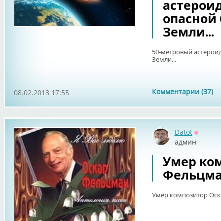
астероид
опасной 
Земли...
50-метровый астероид
Земли...
Комментарии (37)
08.02.2013 17:55
Datot
Оффла
админ
Умер ко
Фельцм
Умер композитор Ос