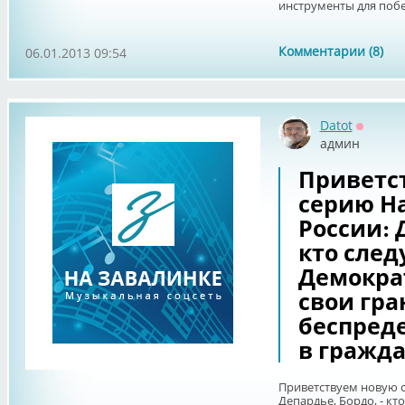
инструменты для побе
Комментарии (8)
06.01.2013 09:54
Datot
Оффла
админ
Приветс
серию Н
России: 
кто сле
Демокра
свои гра
беспреде
в гражда
Приветствуем новую 
Депардье, Бордо, - к