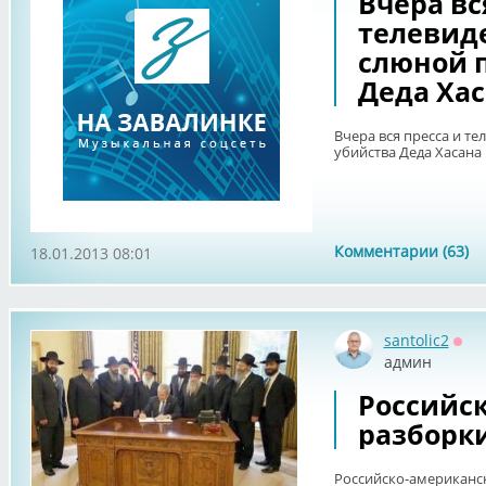
Вчера вс
телевид
слюной п
Деда Ха
Вчера вся пресса и т
убийства Деда Хасана
Комментарии (63)
18.01.2013 08:01
santolic2
Офф
админ
Российс
разборки.
Российско-американск