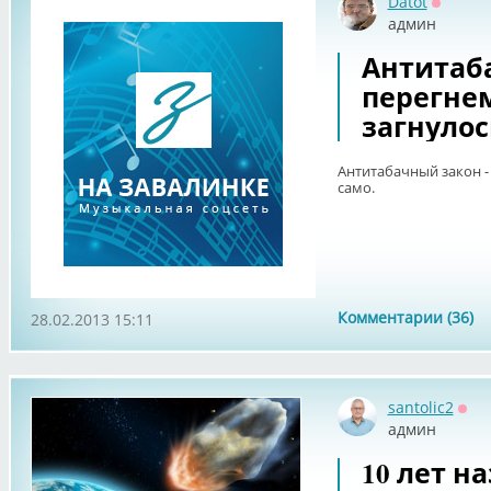
Datot
Оффла
админ
Антитаба
перегнем
загнулос
Антитабачный закон - 
само.
Комментарии (36)
28.02.2013 15:11
santolic2
Офф
админ
10 лет на