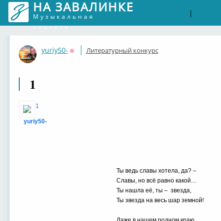
НА ЗАВАЛИНКЕ
Войти
Рег
|
Музыкальная
соцсеть
yuriy50-
Литературный конкурс
Оффлайн
1
1
yuriy50-
Ты ведь славы хотела, да? –
Славы, но всё равно какой…
Ты нашла её, ты – звезда,
Ты звезда на весь шар земной!
Даже в нашем родном краю