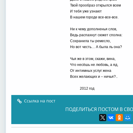
Твой прообраз открылся всем
И тебя уже узнают
В нашем городе все-все-все.
Ни к чему дополненья слов,
Ведь распахнут сюжет сполна:
Сохранила ты ремесло,
Но вот честь… А была ль она?
Чья же в этом, скажи, вина,
Что несёшь не любовь, а яд,
От интимных услуг жена
Всех желающих и – ничья?..
2012 год
Ссылка на пост
ПОДЕЛИТЬСЯ ПОСТОМ В СВО