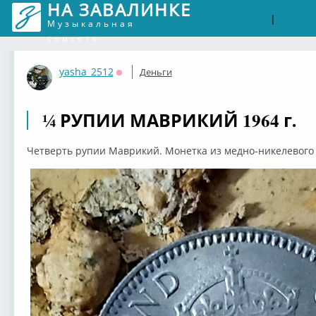
НА ЗАВАЛИНКЕ
Войти
Рег
|
Музыкальная
соцсеть
yasha_2512
Деньги
Оффлайн
¼ РУПИИ МАВРИКИЙ 1964 г.
Четверть рупии Маврикий. Монетка из медно-никелевого с